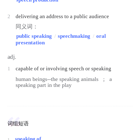
2
delivering an address to a public audience
同义词：
public speaking
/
speechmaking
/
oral
presentation
adj.
1
capable of or involving speech or speaking
human beings--the speaking animals ;
a
speaking part in the play
词组短语
speaking of
1