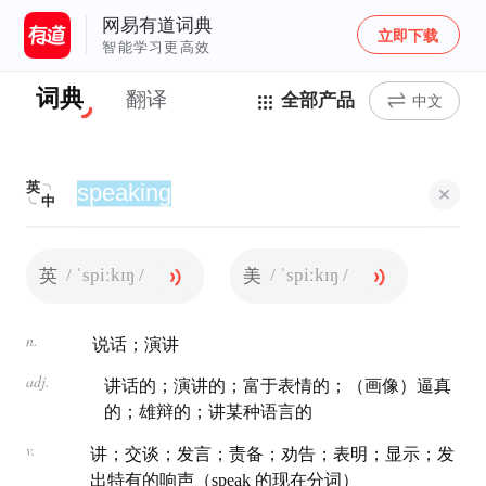
网易有道词典
立即下载
智能学习更高效
词典
翻译
全部产品
中文
英
中
/ ˈspiːkɪŋ /
/ ˈspiːkɪŋ /
英
美
n.
说话；演讲
adj.
讲话的；演讲的；富于表情的；（画像）逼真
的；雄辩的；讲某种语言的
v.
讲；交谈；发言；责备；劝告；表明；显示；发
出特有的响声（speak 的现在分词）