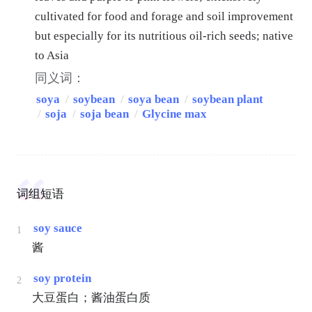
cultivated for food and forage and soil improvement
but especially for its nutritious oil-rich seeds; native
to Asia
同义词：
soya
/
soybean
/
soya bean
/
soybean plant
/
soja
/
soja bean
/
Glycine max
词组短语
soy sauce
1
酱
soy protein
2
大豆蛋白；酱油蛋白质