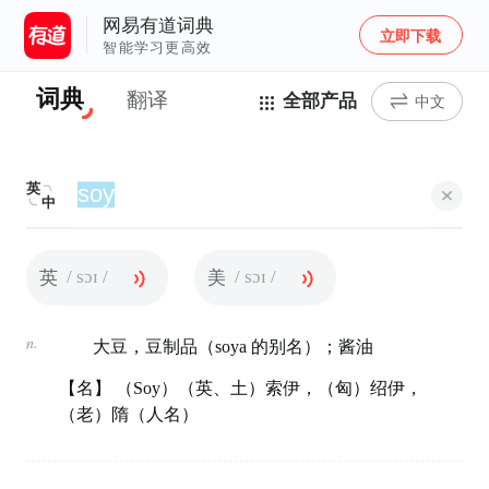
网易有道词典
立即下载
智能学习更高效
词典
翻译
全部产品
中文
英
中
/ sɔɪ /
/ sɔɪ /
英
美
n.
大豆，豆制品（soya 的别名）；酱油
【名】 （Soy）（英、土）索伊，（匈）绍伊，
（老）隋（人名）