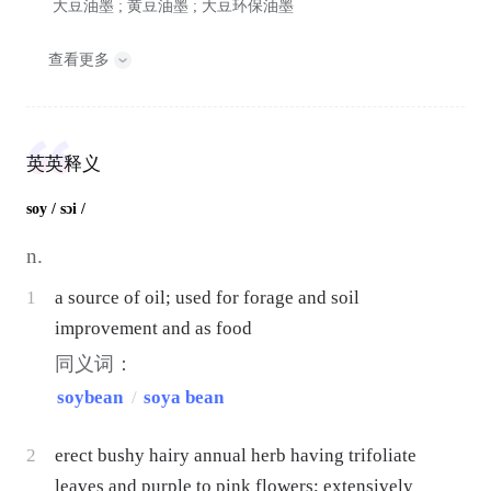
大豆油墨 ; 黄豆油墨 ; 大豆环保油墨
查看更多
英英释义
soy
/ sɔi /
n.
1
a source of oil; used for forage and soil
improvement and as food
同义词：
soybean
/
soya bean
2
erect bushy hairy annual herb having trifoliate
leaves and purple to pink flowers; extensively