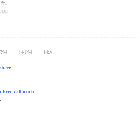
口音。
词典》
义词
同根词
词源
phere
uthern california
学