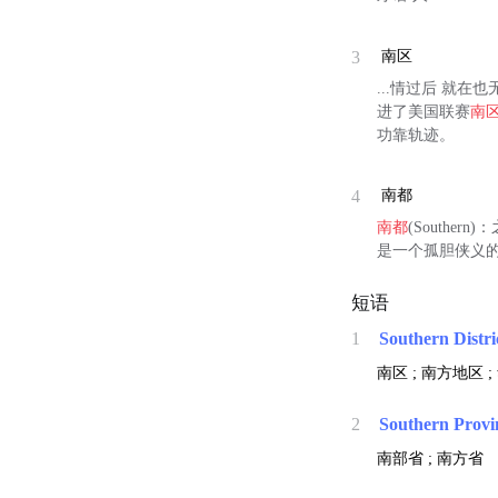
3
南区
...情过后 就
进了美国联赛
南
功靠轨迹。
4
南都
南都
(South
是一个孤胆侠义
短语
1
Southern Distri
南区 ; 南方地区 
2
Southern Provi
南部省 ; 南方省