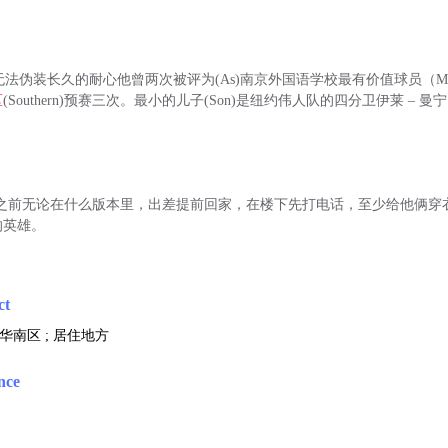
在也无法伪装长久的耐心他曾两次被评为(As)南京外国语学校最有价值球员（
区
(Southern)预赛三次。最小的儿子(Son)是纽约伟人队的四分卫伊莱 –
ern)：之前无论在什么版本里，出差提前回家，在楼下先打电话，至少给他俩
的英雄。
ct
; 华南区 ; 居住地方
nce