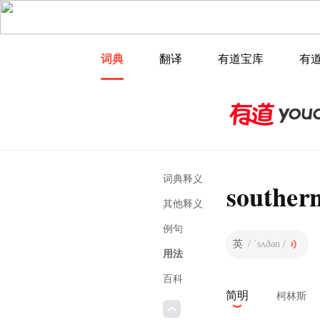
词典
翻译
有道宝库
有
词典释义
souther
其他释义
例句
英
/ ˈsʌðən /
用法
百科
简明
柯林斯