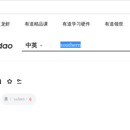
道龙虾
有道精品课
有道学习硬件
有道领世
中英
n
美
/ ˈsʌðərn /