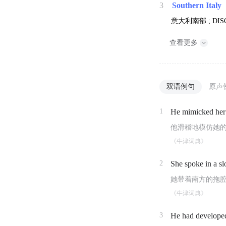
3
Southern Italy
意大利南部 ; DI
查看更多
双语例句
原声
1
He mimicked he
他滑稽地模仿她
《牛津词典》
2
She spoke in a s
她带着南方的拖
《牛津词典》
3
He had developed