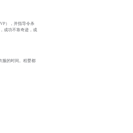
MVP），并指导令杀
 曼宁，成功不靠奇迹，成
穿衣服的时间。程婴都