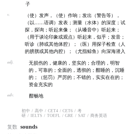
子
v.
（使）发声，（使）作响；发出（警告等），
（以……语调）发表；测量（水体）的深度；试
探，探询；听起来像；（从嗓音中）听起来；
（用于谈论印象或观点）听起来，似乎；发音；
听诊（肺或其他体腔）；（医）用探子检查（人
的膀胱或其他内腔）；（尤指鲸鱼）向深海潜入
adj.
无损伤的，健康的，坚实的；合理的，明智
的，可靠的；全面的，透彻的；酣睡的，沉睡
的；（惩罚）严厉的；不错的，实实在在的；
资金充实的
adv.
酣畅地
初中
/
高中
/
CET4
/
CET6
/
考
研
/
IELTS
/
TOEFL
/
GRE
/
SAT
/
商务英语
sounds
复数