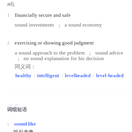
adj.
1
financially secure and safe
sound investments ;
a sound economy
2
exercising or showing good judgment
a sound approach to the problem ;
sound advice
;
no sound explanation for his decision
同义词：
healthy
/
intelligent
/
levelheaded
/
level-headed
词组短语
sound like
1