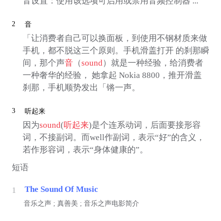
音设置：使用该选项可启用或禁用音频控制器 ...
2
音
「让消费者自己可以换面板，到使用不钢材质来做
手机，都不脱这三个原则。手机滑盖打开 的刹那瞬
间，那个声
音
（
sound
）就是一种经验，给消费者
一种奢华的经验， 她拿起 Nokia 8800，推开滑盖
刹那，手机顺势发出「锵一声。
3
听起来
因为
sound
(
听起来
)是个连系动词，后面要接形容
词，不接副词。而well作副词，表示“好”的含义，
若作形容词，表示“身体健康的”。
短语
The Sound Of Music
1
音乐之声 ; 真善美 ; 音乐之声电影简介