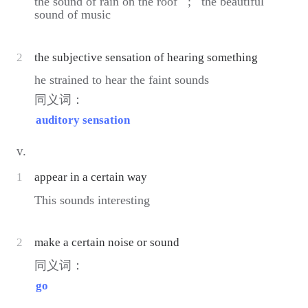
the sound of rain on the roof ;
the beautiful
sound of music
2
the subjective sensation of hearing something
he strained to hear the faint sounds
同义词：
auditory sensation
v.
1
appear in a certain way
This sounds interesting
2
make a certain noise or sound
同义词：
go