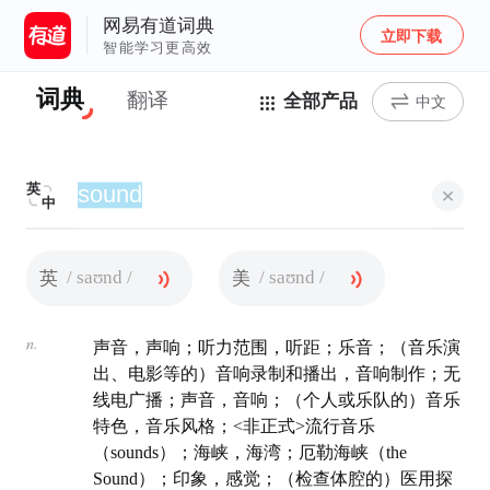
网易有道词典
立即下载
智能学习更高效
词典
翻译
全部产品
中文
英
中
/ saʊnd /
/ saʊnd /
英
美
n.
声音，声响；听力范围，听距；乐音；（音乐演
出、电影等的）音响录制和播出，音响制作；无
线电广播；声音，音响；（个人或乐队的）音乐
特色，音乐风格；<非正式>流行音乐
（sounds）；海峡，海湾；厄勒海峡（the
Sound）；印象，感觉；（检查体腔的）医用探