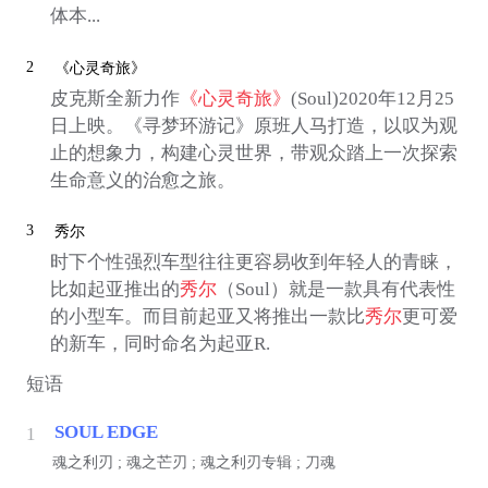
体本...
2
《心灵奇旅》
皮克斯全新力作
《心灵奇旅》
(Soul)2020年12月25
日上映。《寻梦环游记》原班人马打造，以叹为观
止的想象力，构建心灵世界，带观众踏上一次探索
生命意义的治愈之旅。
3
秀尔
时下个性强烈车型往往更容易收到年轻人的青睐，
比如起亚推出的
秀尔
（Soul）就是一款具有代表性
的小型车。而目前起亚又将推出一款比
秀尔
更可爱
的新车，同时命名为起亚R.
短语
SOUL EDGE
1
魂之利刃 ; 魂之芒刃 ; 魂之利刃专辑 ; 刀魂