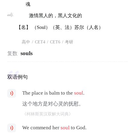
魂
adj.
激情黑人的，黑人文化的
【名】 （Soul）（英、法）苏尔（人名）
高中
/
CET4
/
CET6
/
考研
souls
复数
双语例句
The place is balm to the
soul
.
这个地方是对心灵的抚慰。
《柯林斯英汉双解大词典》
We commend her
soul
to God.