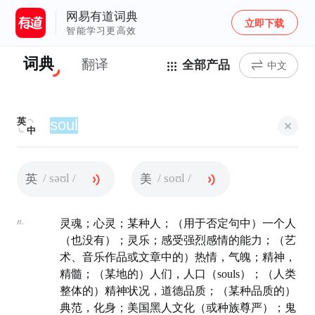
网易有道词典
立即下载
智能学习更高效
词典
翻译
全部产品
中文
英
中
/ səʊl /
/ soʊl /
英
美
n.
灵魂；心灵；某种人；（用于否定句中）一个人
（也没有）；灵乐；感受强烈感情的能力；（艺
术、音乐作品或文章中的）热情，气魄；精神，
精髓；（某地的）人们，人口（souls）；（人类
整体的）精神状况，道德品质；（某种品质的）
典范，化身；美国黑人文化（或种族尊严）；鬼