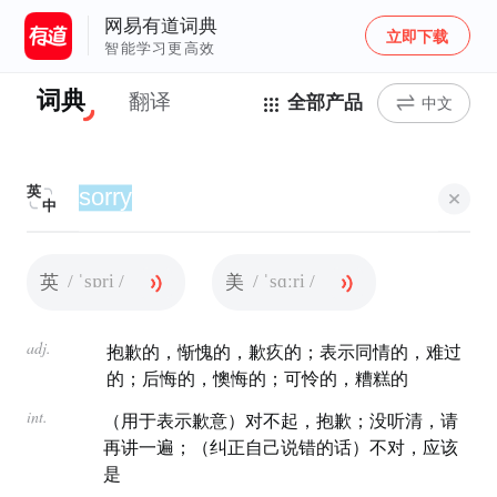
网易有道词典
立即下载
智能学习更高效
词典
翻译
全部产品
中文
英
中
/ ˈsɒri /
/ ˈsɑːri /
英
美
adj.
抱歉的，惭愧的，歉疚的；表示同情的，难过
的；后悔的，懊悔的；可怜的，糟糕的
int.
（用于表示歉意）对不起，抱歉；没听清，请
再讲一遍；（纠正自己说错的话）不对，应该
是