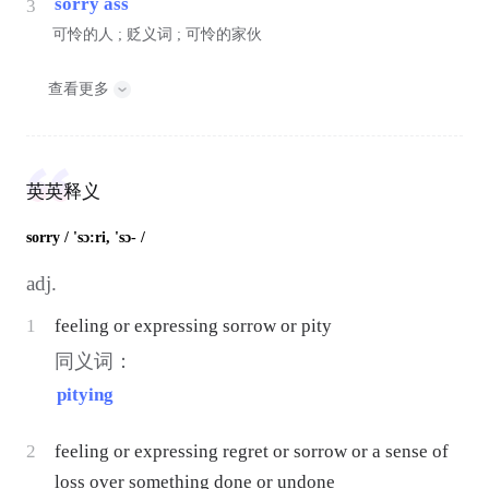
sorry ass
3
可怜的人 ; 贬义词 ; 可怜的家伙
查看更多
英英释义
sorry
/ 'sɔ:ri, 'sɔ- /
adj.
1
feeling or expressing sorrow or pity
同义词：
pitying
2
feeling or expressing regret or sorrow or a sense of
loss over something done or undone