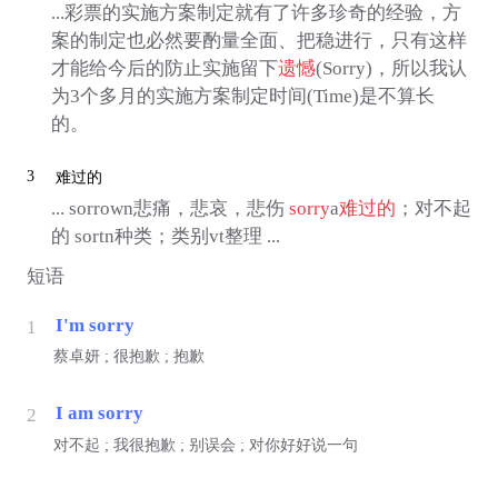
...彩票的实施方案制定就有了许多珍奇的经验，方
案的制定也必然要酌量全面、把稳进行，只有这样
才能给今后的防止实施留下
遗憾
(Sorry)，所以我认
为3个多月的实施方案制定时间(Time)是不算长
的。
3
难过的
... sorrown悲痛，悲哀，悲伤
sorry
a
难过的
；对不起
的 sortn种类；类别vt整理 ...
短语
I'm sorry
1
蔡卓妍 ; 很抱歉 ; 抱歉
I am sorry
2
对不起 ; 我很抱歉 ; 别误会 ; 对你好好说一句