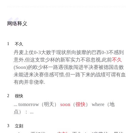
网络释义
1
不久
丹麦上仗0-3大败于现状所向披靡的巴西0-3不感到
意外,但这支世少杯的新军实力不容忽视,此前
不久
(Soon)的欧少杯一路遇强敌闯进半决赛被德国击败
未能进来决赛倍感可惜,但一路下来的战绩可谓有血
有肉并非侥幸.
2
很快
... tomorrow（明天）
soon
（
很快
） where（地
点）： ...
3
立刻