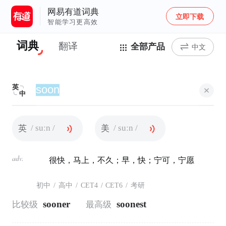
网易有道词典
立即下载
智能学习更高效
词典
翻译
全部产品
中文
英
中
/ suːn /
/ suːn /
英
美
adv.
很快，马上，不久；早，快；宁可，宁愿
初中
/
高中
/
CET4
/
CET6
/
考研
sooner
soonest
比较级
最高级