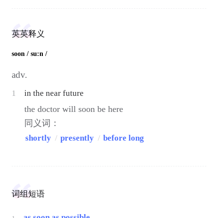
英英释义
soon
/ su:n /
adv.
1
in the near future
the doctor will soon be here
同义词：
shortly
/
presently
/
before long
词组短语
as soon as possible