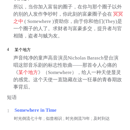
所以，当你加入富翁的圈子，在你与那个圈子以外
的别的人发作争吵时，你此刻的富豪圈子会在
冥冥
之中
( Somewhere )资助你，由于你和他们(They)是
一个圈子的人了。求财者与富豪多交，提升者与官
相随，盗者与贼为友。
4
某个地方
声音纯净的童声高音演员Nicholas Barasch登台演
唱这部音乐剧的标志性歌曲——那首令人心痛的
《
某个地方
》（Somewhere），给人一种天使显灵
的感觉。这个天使一直隐藏在这一狂暴的青春期故
事背后。
短语
Somewhere in Time
1
时光倒流七十年 ; 似曾相识 ; 时光倒流70年 ; 及时到达