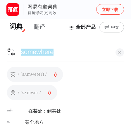
网易有道词典
立即下载
智能学习更高效
词典
翻译
全部产品
中文
英
中
/ ˈsʌmweə(r) /
英
/ ˈsʌmwer /
美
adv.
在某处；到某处
n.
某个地方