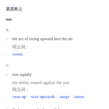
英英释义
soar
n.
1
the act of rising upward into the air
同义词：
zoom
v.
1
rise rapidly
the dollar soared against the yen
同义词：
soar up
/
soar upwards
/
surge
/
zoom