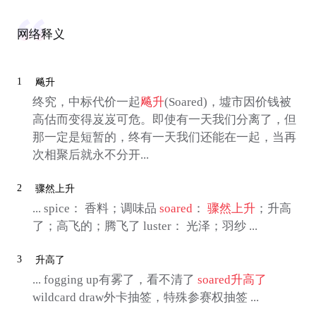
网络释义
1
飚升
终究，中标代价一起
飚升
(Soared)，墟市因价钱被
高估而变得岌岌可危。即使有一天我们分离了，但
那一定是短暂的，终有一天我们还能在一起，当再
次相聚后就永不分开...
2
骤然上升
... spice： 香料；调味品
soared
：
骤然上升
；升高
了；高飞的；腾飞了 luster： 光泽；羽纱 ...
3
升高了
... fogging up有雾了，看不清了
soared
升高了
wildcard draw外卡抽签，特殊参赛权抽签 ...