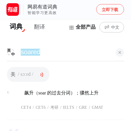
网易有道词典
立即下载
智能学习更高效
词典
翻译
全部产品
中文
英
中
/ sɔːrd /
美
v.
飙升（soar 的过去分词）；骤然上升
CET4
/
CET6
/
考研
/
IELTS
/
GRE
/
GMAT