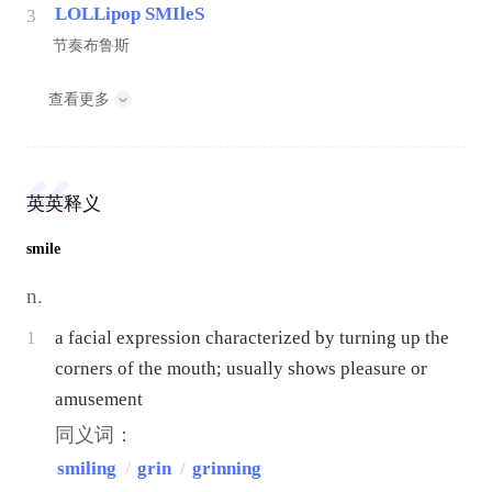
LOLLipop SMIleS
3
节奏布鲁斯
查看更多
英英释义
smile
n.
1
a facial expression characterized by turning up the
corners of the mouth; usually shows pleasure or
amusement
同义词：
smiling
/
grin
/
grinning