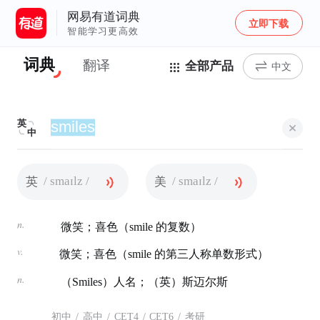
网易有道词典
立即下载
智能学习更高效
词典
翻译
全部产品
中文
英
中
/ smaɪlz /
/ smaɪlz /
英
美
n.
微笑；喜色（smile 的复数）
v.
微笑；喜色（smile 的第三人称单数形式）
n.
（Smiles）人名；（英）斯迈尔斯
初中
/
高中
/
CET4
/
CET6
/
考研