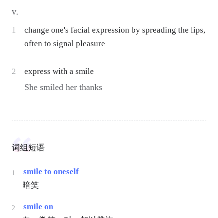
v.
1
change one's facial expression by spreading the lips,
often to signal pleasure
2
express with a smile
She smiled her thanks
词组短语
smile to oneself
1
暗笑
smile on
2