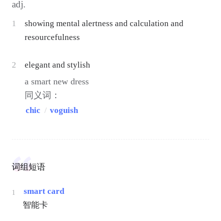
adj.
1
showing mental alertness and calculation and
resourcefulness
2
elegant and stylish
a smart new dress
同义词：
chic
/
voguish
词组短语
smart card
1
智能卡