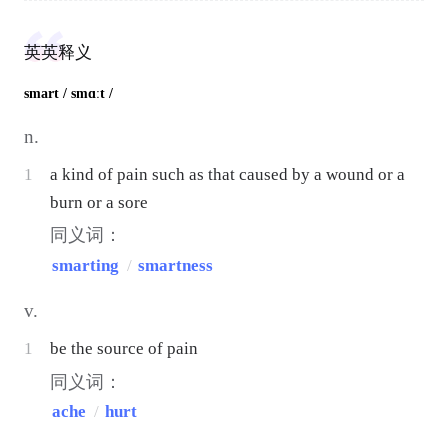
英英释义
smart
/ smɑːt /
n.
1
a kind of pain such as that caused by a wound or a
burn or a sore
同义词：
smarting
/
smartness
v.
1
be the source of pain
同义词：
ache
/
hurt