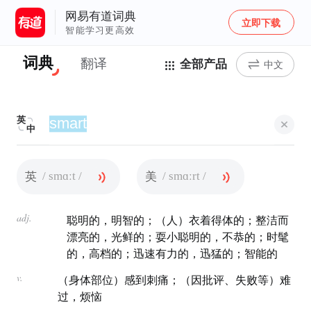
网易有道词典
立即下载
智能学习更高效
词典
翻译
全部产品
中文
英
中
/ smɑːt /
/ smɑːrt /
英
美
adj.
聪明的，明智的；（人）衣着得体的；整洁而
漂亮的，光鲜的；耍小聪明的，不恭的；时髦
的，高档的；迅速有力的，迅猛的；智能的
v.
（身体部位）感到刺痛；（因批评、失败等）难
过，烦恼