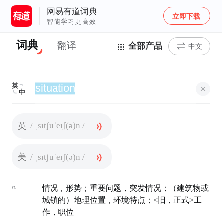
网易有道词典
立即下载
智能学习更高效
词典
翻译
全部产品
中文
英
中
/ ˌsɪtʃuˈeɪʃ(ə)n /
英
/ ˌsɪtʃuˈeɪʃ(ə)n /
美
n.
情况，形势；重要问题，突发情况；（建筑物或
城镇的）地理位置，环境特点；<旧，正式>工
作，职位