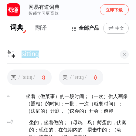
网易有道词典
立即下载
智能学习更高效
词典
翻译
全部产品
中文
英
中
/ ˈsɪtɪŋ /
/ ˈsɪtɪŋ /
英
美
n.
坐着（做某事）的一段时间；（一次）供人画像
（照相）的时间；一批，一次（就餐时间）；
（法庭的）开庭，（议会的）开会；孵卵
adj.
坐的，坐着做的；（母鸡，鸟）孵蛋的，伏窝
的；现任的，在任期内的；易击中的；（动