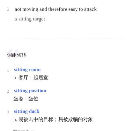
2
not moving and therefore easy to attack
a sitting target
词组短语
sitting room
1
n. 客厅；起居室
sitting position
2
坐姿；坐位
sitting duck
3
n. 易被击中的目标；易被欺骗的对象