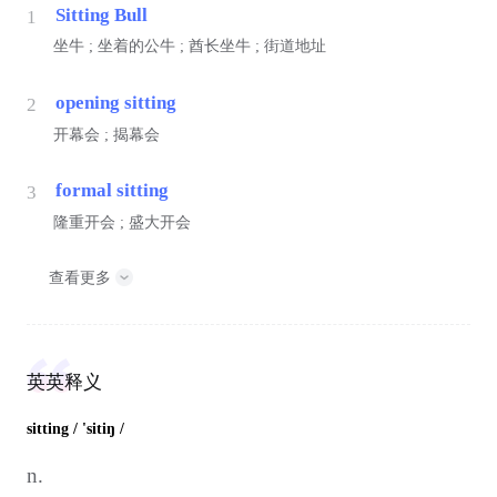
Sitting Bull
1
坐牛 ; 坐着的公牛 ; 酋长坐牛 ; 街道地址
opening sitting
2
开幕会 ; 揭幕会
formal sitting
3
隆重开会 ; 盛大开会
查看更多
英英释义
sitting
/ 'sitiŋ /
n.