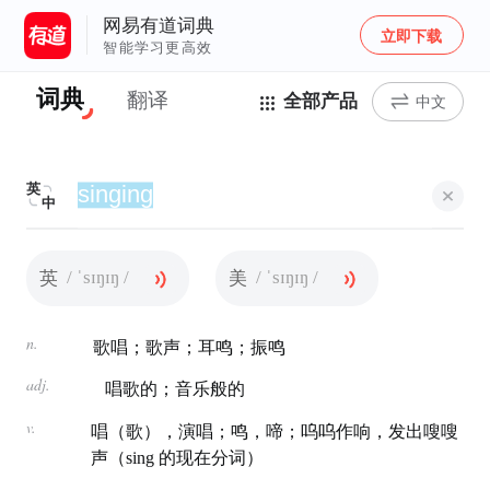
网易有道词典
立即下载
智能学习更高效
词典
翻译
全部产品
中文
英
中
/ ˈsɪŋɪŋ /
/ ˈsɪŋɪŋ /
英
美
n.
歌唱；歌声；耳鸣；振鸣
adj.
唱歌的；音乐般的
v.
唱（歌），演唱；鸣，啼；呜呜作响，发出嗖嗖
声（sing 的现在分词）