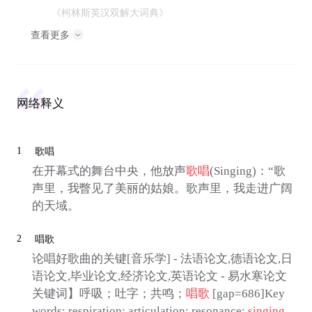
《柯林斯英汉双解大词典》
查看更多
网络释义
1
歌唱
在开幕式的舞台中央，他放声
歌唱
(Singing)：“歌
声里，我瞥见了美丽的姑娘。歌声里，我走进广阔
的天域。
2
唱歌
论唱好歌曲的关键[音乐学] - 法语论文,德语论文,日
语论文,毕业论文,经济论文,英语论文 - 易水寒论文
关键词】呼吸；吐字；共鸣；
唱歌
[gap=686]Key
words: respiration; articulation; resonance;
singing