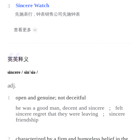
Sincere Watch
3
先施表行 ; 钟表销售公司先施钟表
查看更多
英英释义
sincere
/ sin'siə /
adj.
1
open and genuine; not deceitful
he was a good man, decent and sincere ;
felt
sincere regret that they were leaving ;
sincere
friendship
2
characterized by a firm and humorless belief in the