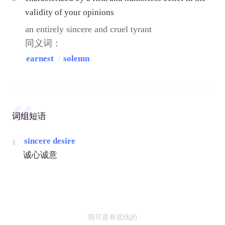
validity of your opinions
an entirely sincere and cruel tyrant
同义词：
earnest
/
solemn
词组短语
sincere desire
1
诚心诚意
· 我可是有底线的 ·