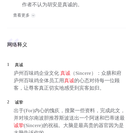
作者不认为胡安是真诚的。
查看更多
网络释义
1
真诚
庐州百味鸡企业文化
真诚
（Sincere）：众膳和府
庐州百味鸡全体员工用
真诚
的心态对待每一位顾
客，让尊客真正切实地感受到宾客如归。
2
诚挚
出于(For)内心的愧疚，搜聚一些资料，完成此文，
并对埃尔南波胆推荐斯波送出一个阿迷和巴蒂迷最
诚挚
(Sincere)的祝福。大脑是最高贵的器官因为是
大脑告诉你的。