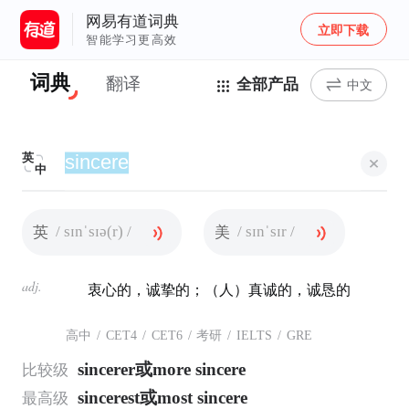
网易有道词典
立即下载
智能学习更高效
词典
翻译
全部产品
中文
英
中
/ sɪnˈsɪə(r) /
/ sɪnˈsɪr /
英
美
adj.
衷心的，诚挚的；（人）真诚的，诚恳的
高中
/
CET4
/
CET6
/
考研
/
IELTS
/
GRE
sincerer或more sincere
比较级
sincerest或most sincere
最高级