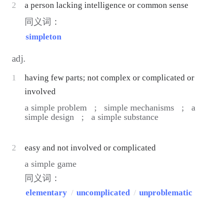
2
a person lacking intelligence or common sense
同义词：
simpleton
adj.
1
having few parts; not complex or complicated or
involved
a simple problem ;
simple mechanisms ;
a
simple design ;
a simple substance
2
easy and not involved or complicated
a simple game
同义词：
elementary
/
uncomplicated
/
unproblematic