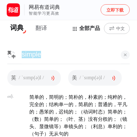
网易有道词典
立即下载
智能学习更高效
词典
翻译
全部产品
中文
英
中
/ ˈsɪmp(ə)l /
/ ˈsɪmp(ə)l /
英
美
adj.
简单的，简明的；简朴的，朴素的；纯粹的，
完全的；结构单一的，简易的；普通的，平凡
的；愚笨的，迟钝的；（动词时态）简单的；
（数）简单的；（叶、茎）没有分杈的；（镜
头、显微镜等）单镜头的；（利息）单利的；
（句子）无从句的