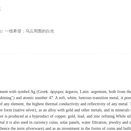
奖
的）一线希望；乌云周围的白光
lement with symbol Ag (Greek: άργυρος árguros, Latin: argentum, both from t
shining") and atomic number 47. A soft, white, lustrous transition metal, it poss
 of any element, the highest thermal conductivity and reflectivity of any metal.
ree form (native silver), as an alloy with gold and other metals, and in minerals
ver is produced as a byproduct of copper, gold, lead, and zinc refining.While si
tal it is also used in currency coins, solar panels, water filtration, jewelry and
(hence the term silverware) and as an investment in the forms of coins and bulli