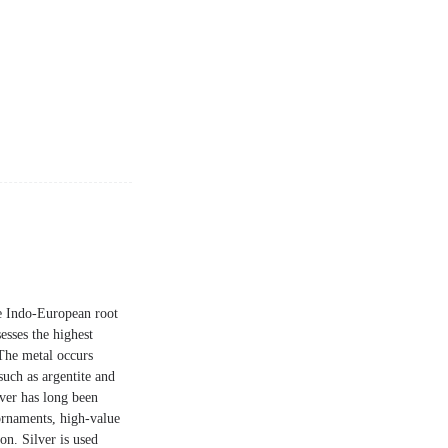
he Indo-European root
esses the highest
 The metal occurs
 such as argentite and
lver has long been
 ornaments, high-value
on. Silver is used