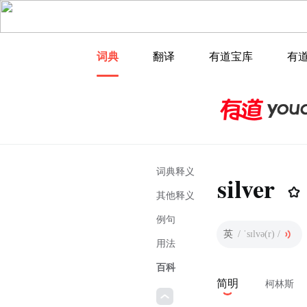
词典
翻译
有道宝库
有
词典释义
silver
其他释义
例句
英
/ ˈsɪlvə(r) /
用法
百科
简明
柯林斯