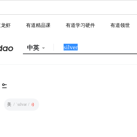
道龙虾
有道精品课
有道学习硬件
有道领世
中英
美
/ ˈsɪlvər /