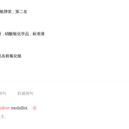
 银牌奖 ; 第二名
丹 ; 硝酸银化学品 ; 标准液
产品名称氯化银
例句
权威例句
c
silver
medallist.
得主。