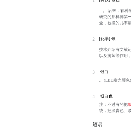
1
...。 后来，
研究的那样排第
全，被撞的几率
2
[化学]
银
技术介绍有文献记
以及抗菌等作用，
3
银白
... (LED发光颜色)
4
银白色
注：不过有的把
统，把淡青色、
短语