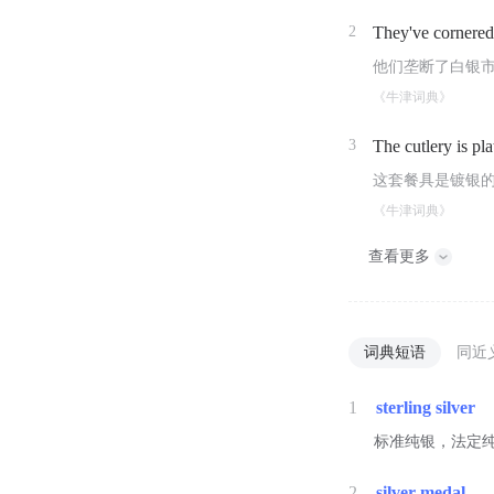
2
They've cornered
他们垄断了白银
《牛津词典》
3
The cutlery is pla
这套餐具是镀银
《牛津词典》
查看更多
词典短语
同近
1
sterling silver
标准纯银，法定
2
silver medal