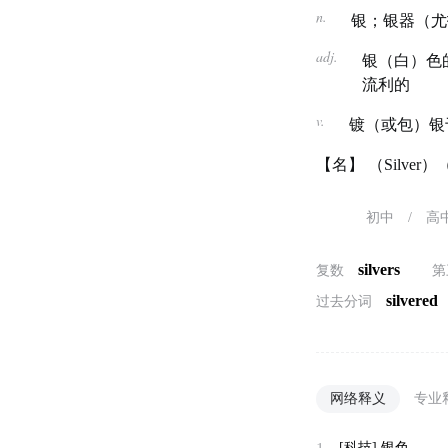
n.
银；银器（尤指
adj.
银（白）色
流利的
v.
镀（或包）银
【名】 （Silv
初中
/
高
silvers
复数
第
silvered
过去分词
网络释义
专业
[科技]
银色