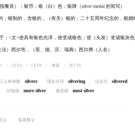
餐具）；银币；银（白）色；银牌（silver medal 的简写）
的；银制的，含银的，（有关）银的；二十五周年纪念的，银婚纪
于；<文>使具有银色光泽，使变成银色；使（头发）变成银灰
er）（法）西尔韦，（英、德、芬、瑞典）西尔弗（人名）
中
/
CET4
/
CET6
/
考研
/
IELTS
silvers
silvering
silvered
三人称单数
现在分词
过去式
more silver
most silver
比较级
最高级
释义
英英释义