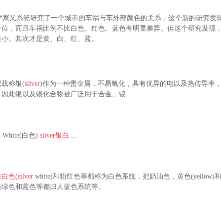
有科学家又系统研究了一个城市的车祸与车外部颜色的关系，这个新的研究发
一位，而且车祸比例不比白色、红色、蓝色有明显差异。但这个研究发现
最小。其次才是黄、白、红、蓝。
载称银(
silver
)作为一种贵金属，不易氧化，具有优异的电以及热传导率
因此银以及银化合物被广泛用于合金、镀...
 White(白色)
silver
银白
...
银白色
(
silver
white)和粉红色等都称为白色系统，把奶油色，黄色(yellow
淡绿色和蓝色等都归人蓝色系统等。