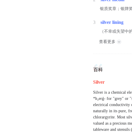
银质奖章；银牌
3
silver lining
（不幸或失望中
查看更多
百科
Silver
Silver is a chemical e
*h₂erǵ- for "grey" or "
electrical conductivity
naturally in its pure, f
chlorargyrite. Most sil
valued as a precious me
tableware and utensils 