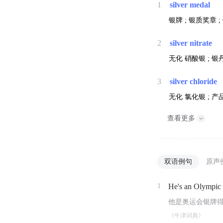
1
silver medal
银牌 ; 银质奖章 ;
2
silver nitrate
无化
硝酸银 ; 银
3
silver chloride
无化
氯化银 ; 
查看更多
双语例句
原声
1
He's an Olympi
他是奥运会银牌
《牛津词典》