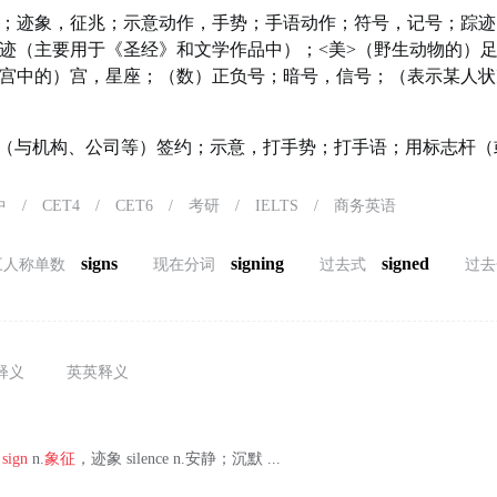
；迹象，征兆；示意动作，手势；手语动作；符号，记号；踪迹
迹（主要用于《圣经》和文学作品中）；<美>（野生动物的）
2宫中的）宫，星座；（数）正负号；暗号，信号；（表示某人
（与机构、公司等）签约；示意，打手势；打手语；用标志杆（
中
/
CET4
/
CET6
/
考研
/
IELTS
/
商务英语
signs
signing
signed
三人称单数
现在分词
过去式
过去
释义
英英释义
势
sign
n.
象征
，迹象 silence n.安静；沉默 ...