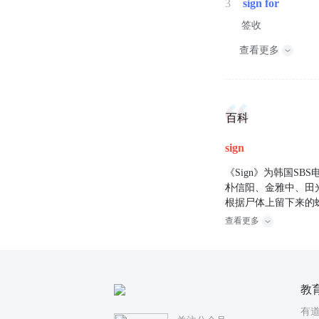
3
sign for
签收
查看更多
百科
sign
《Sign》为韩国S
朴信阳、金雅中、田
根据尸体上留下来的
查看更多
教
有