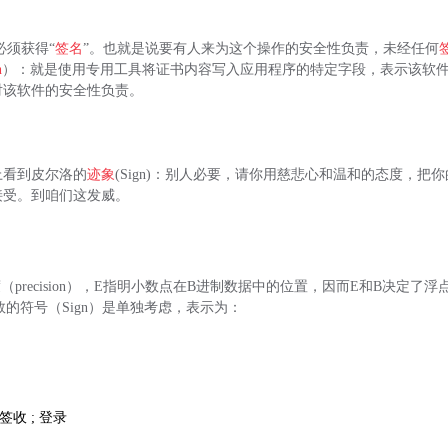
就必须获得“
签名
”。也就是说要有人来为这个操作的安全性负责，未经任何
n
）：就是使用专用工具将证书内容写入应用程序的特定字段，表示该软
对该软件的安全性负责。
上看到皮尔洛的
迹象
(Sign)：别人必要，请你用慈悲心和温和的态度，把
接受。到咱们这发威。
度（precision），E指明小数点在B进制数据中的位置，因而E和B决定了
点数的符号（Sign）是单独考虑，表示为：
 签收 ; 登录