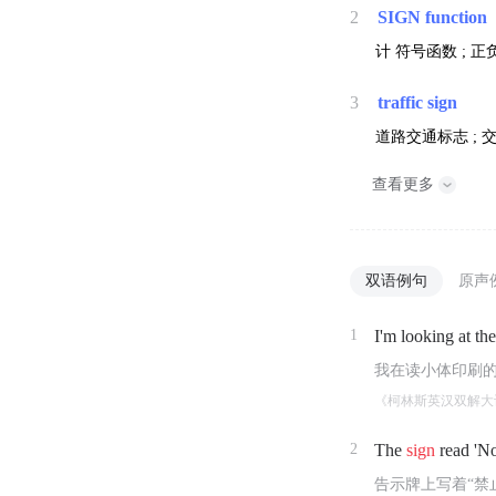
2
SIGN function
计
符号函数 ; 正
3
traffic sign
道路交通标志 ;
查看更多
双语例句
原声
1
I'm looking at the
我在读小体印刷
《柯林斯英汉双解大
2
The
sign
read 'No
告示牌上写着“禁