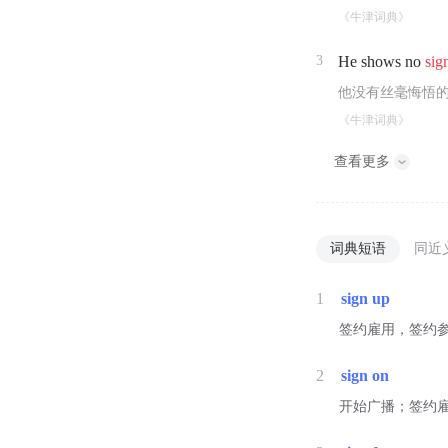
《牛津词典》
3
He shows no
sig
他没有丝毫悔悟
《牛津词典》
查看更多
词典短语
同近
1
sign up
签约雇用，签约
2
sign on
开始广播；签约