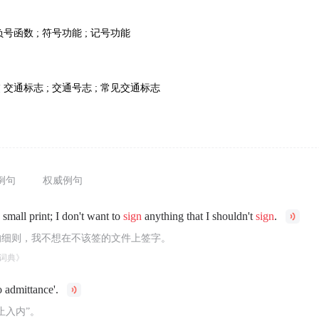
负号函数 ; 符号功能 ; 记号功能
交
交通标志 ; 交通号志 ; 常见交通标志
例句
权威例句
 small print; I don't want to
sign
anything that I shouldn't
sign
.
的细则，我不想在不该签的文件上签字。
词典》
 admittance'.
止入内”。