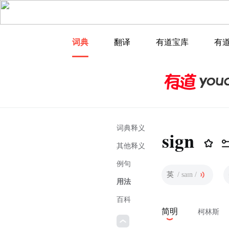
词典
翻译
有道宝库
有
词典释义
sign
其他释义
例句
英
/ saɪn /
用法
百科
简明
柯林斯