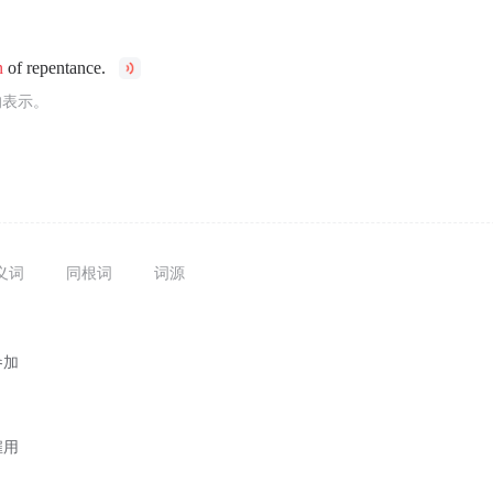
n
of repentance.
的表示。
义词
同根词
词源
参加
雇用