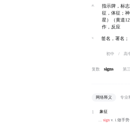
n.
指示牌，标志
征，体征；神
星）（黄道1
作，反应
v.
签名，署名；
初中
/
高
signs
复数
第
网络释义
专业
1
象征
...
sign
v. i.做手