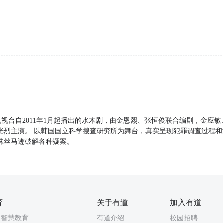
BS电视台自2011年1月起播出的水木剧，由金恩熙、张恒俊联合编剧，金应
光烈主演。 以韩国国立科学搜查研究所为舞台，真实呈现犯罪调查过程
蛛丝马迹破解各种疑案。
育
关于有道
加入有道
道智慧教育
有道介绍
校园招聘