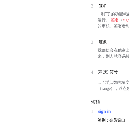
2
签名
...制”了的功能
运行。
签名
（
sig
的审核。签署者
3
迹象
我确信会在他身
来，别人就容易
4
[科技]
符号
...了浮点数的精
（range），浮
短语
1
sign in
签到 ; 会员窗口 ;