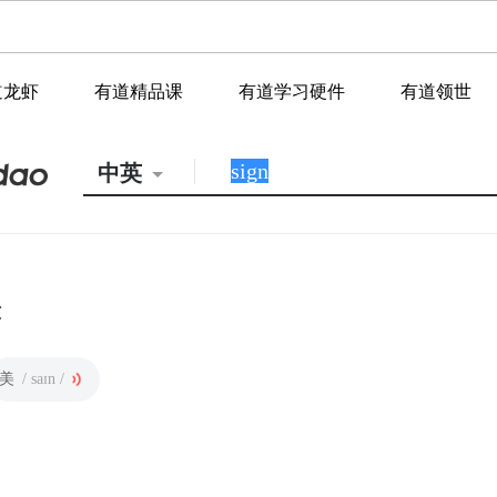
道龙虾
有道精品课
有道学习硬件
有道领世
中英
美
/ saɪn /