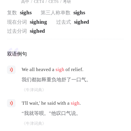
高中
/
CET4
/
CET6
/
考研
sighs
sighs
复数
第三人称单数
sighing
sighed
现在分词
过去式
sighed
过去分词
双语例句
We all heaved a
sigh
of relief.
我们都如释重负地舒了一口气。
《牛津词典》
'I'll wait,' he said with a
sigh
.
“我就等呗。”他叹口气说。
《牛津词典》