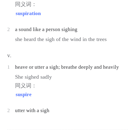
同义词：
suspiration
2
a sound like a person sighing
she heard the sigh of the wind in the trees
v.
1
heave or utter a sigh; breathe deeply and heavily
She sighed sadly
同义词：
suspire
2
utter with a sigh