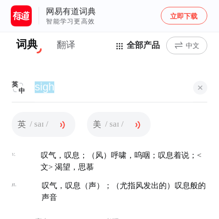
网易有道词典
立即下载
智能学习更高效
词典
翻译
全部产品
中文
英
中
/ saɪ /
/ saɪ /
英
美
v.
叹气，叹息；（风）呼啸，呜咽；叹息着说；<
文> 渴望，思慕
n.
叹气，叹息（声）；（尤指风发出的）叹息般的
声音