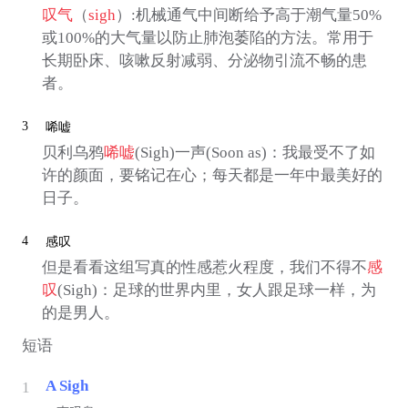
叹气
（
sigh
）:机械通气中间断给予高于潮气量50%
或100%的大气量以防止肺泡萎陷的方法。常用于
长期卧床、咳嗽反射减弱、分泌物引流不畅的患
者。
3
唏嘘
贝利乌鸦
唏嘘
(Sigh)一声(Soon as)：我最受不了如
许的颜面，要铭记在心；每天都是一年中最美好的
日子。
4
感叹
但是看看这组写真的性感惹火程度，我们不得不
感
叹
(Sigh)：足球的世界内里，女人跟足球一样，为
的是男人。
短语
A Sigh
1