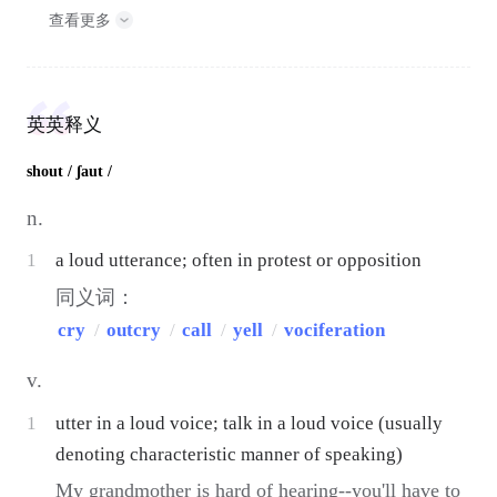
查看更多
英英释义
shout
/ ʃaut /
n.
1
a loud utterance; often in protest or opposition
同义词：
cry
/
outcry
/
call
/
yell
/
vociferation
v.
1
utter in a loud voice; talk in a loud voice (usually
denoting characteristic manner of speaking)
My grandmother is hard of hearing--you'll have to