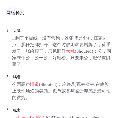
网络释义
1
大喊
...到了个竖线，没有弯钩，这张牌是个4，庄家6
点，肥仔把牌打开，这个时候闲家要增牌了，荷手
发了一张给瘦子，只见肥仔
大喊
(Shouted)：公，闲
家来个公，公一公，好轻松。只要来公，肥仔就能
赢了。
2
喝道
今西高声
喝道
(Shouted)：冷静,到瓦林省去,在他脸
上映现灿烂的笑颜。孤单寂寞与被遗弃感是最可怕
的贫穷。
3
喊出
...
shouted
»
喊出
IGBT voltage limit is reached »