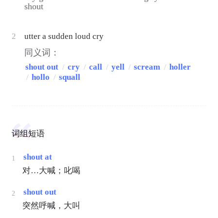
shout
2
utter a sudden loud cry
同义词：
shout out
/
cry
/
call
/
yell
/
scream
/
holler
/
hollo
/
squall
词组短语
shout at
1
对…大喊；叱喝
shout out
2
突然呼喊，大叫