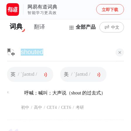
网易有道词典
立即下载
智能学习更高效
词典
翻译
全部产品
中文
英
中
/ ˈʃaʊtɪd /
/ ˈʃaʊtɪd /
英
美
v.
呼喊；喊叫；大声说（shout 的过去式）
初中
/
高中
/
CET4
/
CET6
/
考研