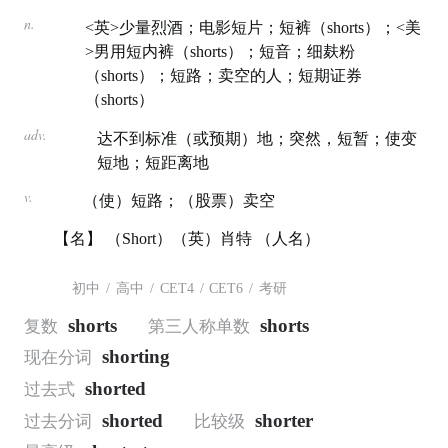
n.
<英>少量烈酒；电影短片；短裤（shorts）；<美
>男用短内裤（shorts）；短音；细麸粉
（shorts）；短路；卖空的人；短期证券
（shorts）
adv.
达不到标准（或预期）地；突然，短暂；使变
短地；短距离地
v.
（使）短路；（股票）卖空
【名】 （Short）（英）肖特 （人名）
初中
/
高中
/
CET4
/
CET6
/
考研
shorts
shorts
复数
第三人称单数
shorting
现在分词
shorted
过去式
shorted
shorter
过去分词
比较级