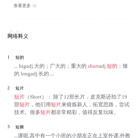
查看更多
网络释义
1
短的
... bigadj.大的；广大的；重大的
short
adj.
短的
；矮
的 longadj.长的 ...
2
短片
短片
（Short）： 除了12部长片，皮克斯还拍了19
部
短片
，他们用
短片
来锻炼新人，拓宽思路，尝试
技术。很多
短片
都非常精彩，值得反复玩味。
3
短裤
...课呢,其中有一个小班的小朋友正在上室外课,外教