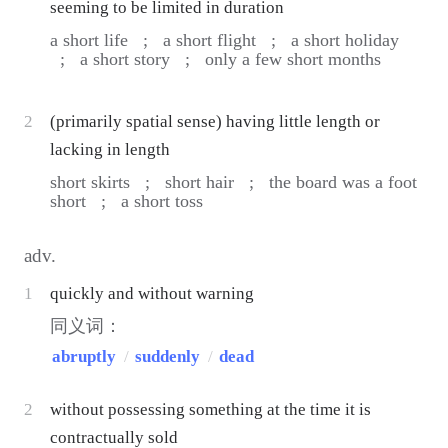
seeming to be limited in duration
a short life ;
a short flight ;
a short holiday
;
a short story ;
only a few short months
2
(primarily spatial sense) having little length or
lacking in length
short skirts ;
short hair ;
the board was a foot
short ;
a short toss
adv.
1
quickly and without warning
同义词：
abruptly
/
suddenly
/
dead
2
without possessing something at the time it is
contractually sold