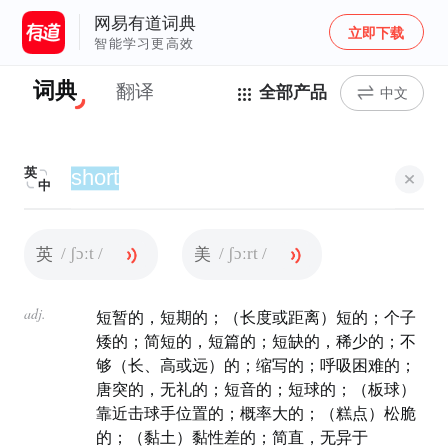
网易有道词典
立即下载
智能学习更高效
词典
翻译
全部产品
中文
英
中
/ ʃɔːt /
/ ʃɔːrt /
英
美
adj.
短暂的，短期的；（长度或距离）短的；个子
矮的；简短的，短篇的；短缺的，稀少的；不
够（长、高或远）的；缩写的；呼吸困难的；
唐突的，无礼的；短音的；短球的；（板球）
靠近击球手位置的；概率大的；（糕点）松脆
的；（黏土）黏性差的；简直，无异于