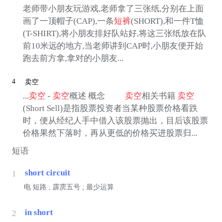
老师带小朋友玩游戏,老师拿了三张纸,分别在上面
画了一顶帽子(CAP),一条
短裤
(SHORT),和一件T恤
(T-SHIRT),将小朋友排好队站好,将这三张纸放在队
前10米远的地方,当老师讲到CAP时,小朋友便开始
跑去前方拿,拿对的小朋友...
4
卖空
...
卖空
-
卖空
概述 概念
卖空
相关书籍
卖空
(Short Sell)是指股票投资者当某种股票价格看跌
时，便从经纪人手中借入该股票抛出，目后该股票
价格果然下落时，再从更低的价格买进股票归...
短语
short circuit
1
电
短路 ; 霹雳五号 ; 最少运算
in short
2