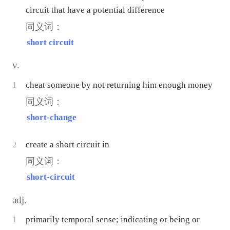
circuit that have a potential difference
同义词：
short circuit
v.
1
cheat someone by not returning him enough money
同义词：
short-change
2
create a short circuit in
同义词：
short-circuit
adj.
1
primarily temporal sense; indicating or being or