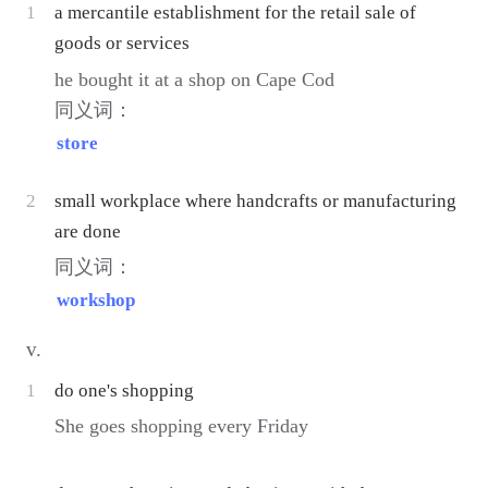
1
a mercantile establishment for the retail sale of
goods or services
he bought it at a shop on Cape Cod
同义词：
store
2
small workplace where handcrafts or manufacturing
are done
同义词：
workshop
v.
1
do one's shopping
She goes shopping every Friday