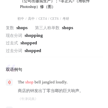
（公司出版或生产）；<非正式>（用软件
Photoshop）修（图）
初中
/
高中
/
CET4
/
CET6
/
考研
shops
shops
复数
第三人称单数
shopping
现在分词
shopped
过去式
shopped
过去分词
双语例句
The
shop
bell jangled loudly.
商店的钟发出丁零当啷的巨大响声。
《牛津词典》