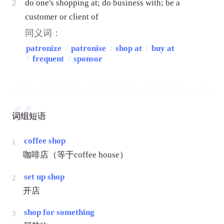
2
do one's shopping at; do business with; be a
customer or client of
同义词：
patronize
/
patronise
/
shop at
/
buy at
/
frequent
/
sponsor
词组短语
coffee shop
1
咖啡店（等于coffee house）
set up shop
2
开店
shop for something
3