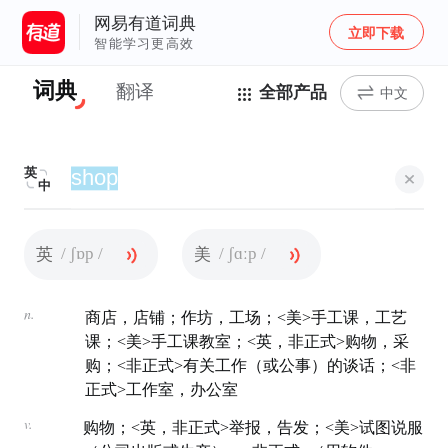
网易有道词典
立即下载
智能学习更高效
词典
翻译
全部产品
中文
英
中
/ ʃɒp /
/ ʃɑːp /
英
美
n.
商店，店铺；作坊，工场；<美>手工课，工艺
课；<美>手工课教室；<英，非正式>购物，采
购；<非正式>有关工作（或公事）的谈话；<非
正式>工作室，办公室
v.
购物；<英，非正式>举报，告发；<美>试图说服