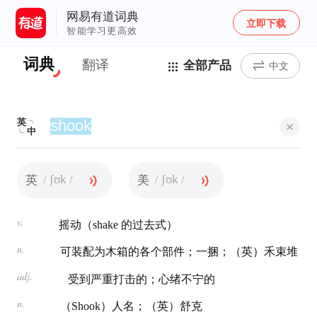
网易有道词典
立即下载
智能学习更高效
词典
翻译
全部产品
中文
英
中
/ ʃʊk /
/ ʃʊk /
英
美
v.
摇动（shake 的过去式）
n.
可装配为木箱的各个部件；一捆；（英）禾束堆
adj.
受到严重打击的；心绪不宁的
n.
（Shook）人名；（英）舒克