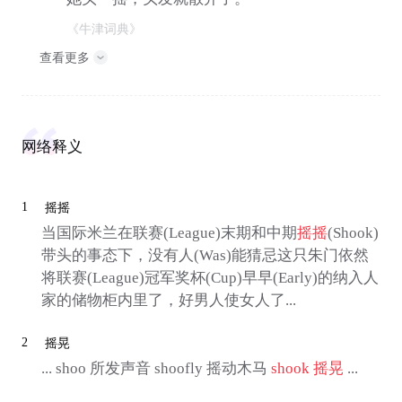
《牛津词典》
查看更多
网络释义
1
摇摇
当国际米兰在联赛(League)末期和中期
摇摇
(Shook)
带头的事态下，没有人(Was)能猜忌这只朱门依然
将联赛(League)冠军奖杯(Cup)早早(Early)的纳入人
家的储物柜内里了，好男人使女人了...
2
摇晃
... shoo 所发声音 shoofly 摇动木马
shook
摇晃
...