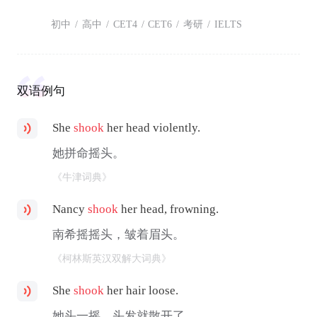
初中
/
高中
/
CET4
/
CET6
/
考研
/
IELTS
双语例句
She
shook
her head violently.
她拼命摇头。
《牛津词典》
Nancy
shook
her head, frowning.
南希摇摇头，皱着眉头。
《柯林斯英汉双解大词典》
She
shook
her hair loose.
她头一摇，头发就散开了。