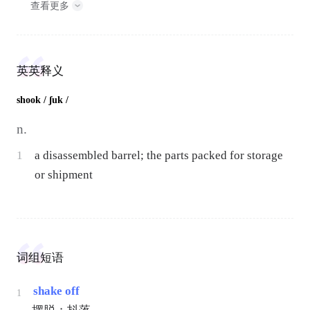
查看更多
英英释义
shook
/ ʃuk /
n.
1
a disassembled barrel; the parts packed for storage
or shipment
词组短语
shake off
1