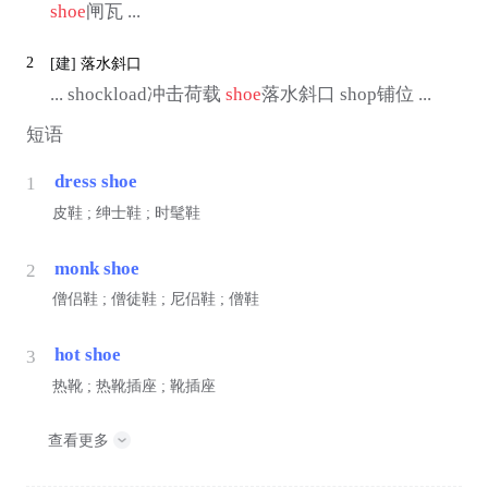
shoe
闸瓦 ...
2
[建]
落水斜口
... shockload冲击荷载
shoe
落水斜口 shop铺位 ...
短语
dress shoe
1
皮鞋 ; 绅士鞋 ; 时髦鞋
monk shoe
2
僧侣鞋 ; 僧徒鞋 ; 尼侣鞋 ; 僧鞋
hot shoe
3
热靴 ; 热靴插座 ; 靴插座
查看更多