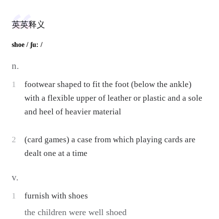
英英释义
shoe
/ ʃu: /
n.
1
footwear shaped to fit the foot (below the ankle)
with a flexible upper of leather or plastic and a sole
and heel of heavier material
2
(card games) a case from which playing cards are
dealt one at a time
v.
1
furnish with shoes
the children were well shoed