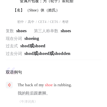
金属片包覆；为（轮子）装轮胎
【名】 （Shoe）休（姓氏）
初中
/
高中
/
CET4
/
CET6
/
考研
shoes
shoes
复数
第三人称单数
shoeing
现在分词
shod或shoed
过去式
shod或shoed或shodden
过去分词
双语例句
The back of my
shoe
is rubbing.
我的鞋后跟磨脚。
《牛津词典》