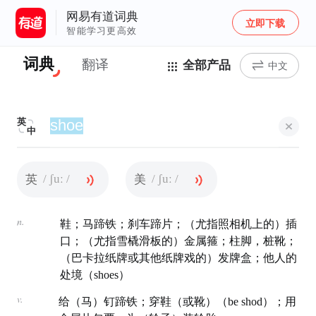
网易有道词典
立即下载
智能学习更高效
词典
翻译
全部产品
中文
英
中
/ ʃuː /
/ ʃuː /
英
美
n.
鞋；马蹄铁；刹车蹄片；（尤指照相机上的）插
口；（尤指雪橇滑板的）金属箍；柱脚，桩靴；
（巴卡拉纸牌或其他纸牌戏的）发牌盒；他人的
处境（shoes）
v.
给（马）钉蹄铁；穿鞋（或靴）（be shod）；用