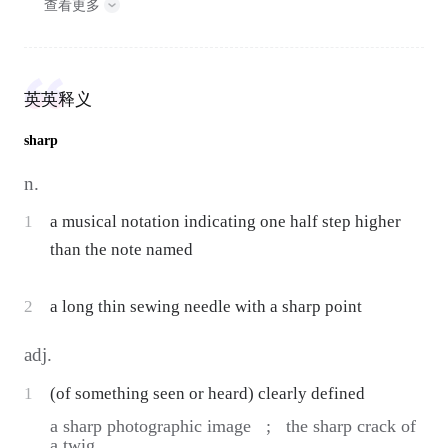
查看更多
英英释义
sharp
n.
1
a musical notation indicating one half step higher
than the note named
2
a long thin sewing needle with a sharp point
adj.
1
(of something seen or heard) clearly defined
a sharp photographic image ;
the sharp crack of
a twig