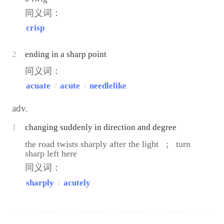
同义词：
crisp
2
ending in a sharp point
同义词：
acuate
/
acute
/
needlelike
adv.
1
changing suddenly in direction and degree
the road twists sharply after the light ;
turn
sharp left here
同义词：
sharply
/
acutely