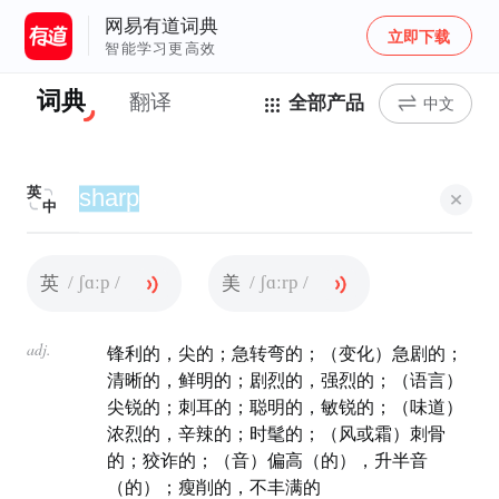
网易有道词典
立即下载
智能学习更高效
词典
翻译
全部产品
中文
英
中
/ ʃɑːp /
/ ʃɑːrp /
英
美
adj.
锋利的，尖的；急转弯的；（变化）急剧的；
清晰的，鲜明的；剧烈的，强烈的；（语言）
尖锐的；刺耳的；聪明的，敏锐的；（味道）
浓烈的，辛辣的；时髦的；（风或霜）刺骨
的；狡诈的；（音）偏高（的），升半音
（的）；瘦削的，不丰满的