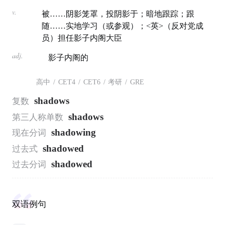
v.
被……阴影笼罩，投阴影于；暗地跟踪；跟
随……实地学习（或参观）；<英>（反对党成
员）担任影子内阁大臣
adj.
影子内阁的
高中
/
CET4
/
CET6
/
考研
/
GRE
shadows
复数
shadows
第三人称单数
shadowing
现在分词
shadowed
过去式
shadowed
过去分词
双语例句