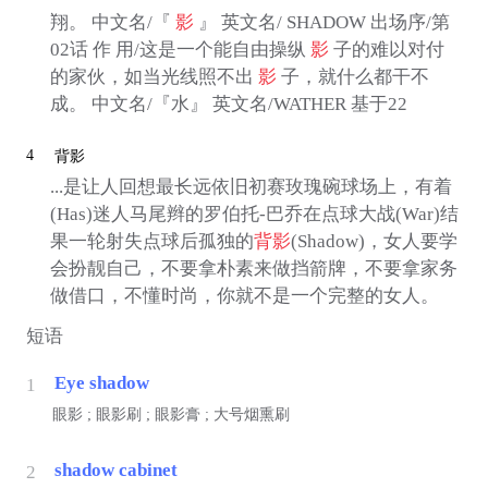
翔。 中文名/『
影
』 英文名/ SHADOW 出场序/第
02话 作 用/这是一个能自由操纵
影
子的难以对付
的家伙，如当光线照不出
影
子，就什么都干不
成。 中文名/『水』 英文名/WATHER 基于22
4
背影
...是让人回想最长远依旧初赛玫瑰碗球场上，有着
(Has)迷人马尾辫的罗伯托-巴乔在点球大战(War)结
果一轮射失点球后孤独的
背影
(Shadow)，女人要学
会扮靓自己，不要拿朴素来做挡箭牌，不要拿家务
做借口，不懂时尚，你就不是一个完整的女人。
短语
Eye shadow
1
眼影 ; 眼影刷 ; 眼影膏 ; 大号烟熏刷
shadow cabinet
2