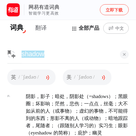
网易有道词典
立即下载
智能学习更高效
词典
翻译
全部产品
中文
英
中
/ ˈʃædəʊ /
/ ˈʃædoʊ /
英
美
n.
阴影，影子；暗处，阴影处（=shadows）；黑眼
圈；坏影响；茫然，悲伤；一点点，丝毫；大不
如从前的人（或事物）；虚幻的事物，不可能得
到的东西；形影不离的人（或动物）；暗地跟踪
者，尾随者；（跟随别人学习的）实习生；眼影
（eyeshadow 的简称）；庇护；幽灵