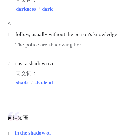
darkness
/
dark
v.
1
follow, usually without the person's knowledge
The police are shadowing her
2
cast a shadow over
同义词：
shade
/
shade off
词组短语
in the shadow of
1