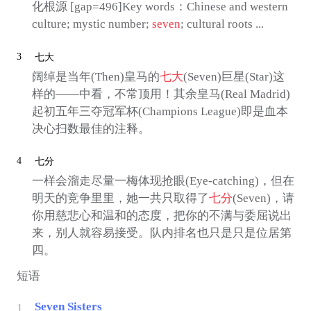
化根源 [gap=496]Key words：Chinese and western
culture; mystic number;
seven
; cultural roots ...
3
七大
阔绰是当年(Then)皇马的
七大
(Seven)巨星(Star)这
样的——中看，不常顶用！其余皇马(Real Madrid)
起初五年三夺冠军杯(Champions League)即是血本
决心扫数最佳的注释。
4
七分
一样会溜走尽量一梅体现抢眼(Eye-catching)，但在
明天的竞争里里，她一共只取得了
七分
(Seven)，请
你用慈悲心和温和的态度，把你的不满与委屈说出
来，别人就容易接受。队内排名也只是只是位居第
四。
短语
Seven Sisters
1