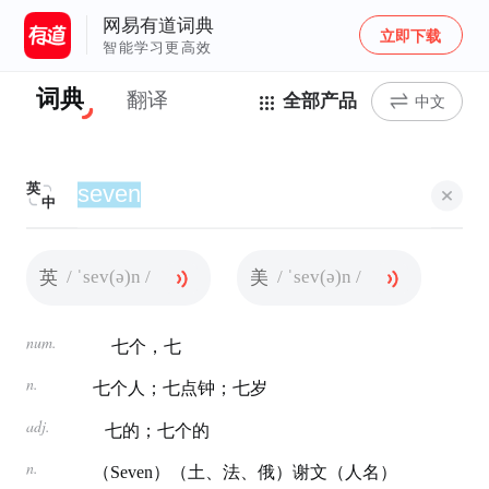
网易有道词典
立即下载
智能学习更高效
词典
翻译
全部产品
中文
英
中
/ ˈsev(ə)n /
/ ˈsev(ə)n /
英
美
num.
七个，七
n.
七个人；七点钟；七岁
adj.
七的；七个的
n.
（Seven）（土、法、俄）谢文（人名）