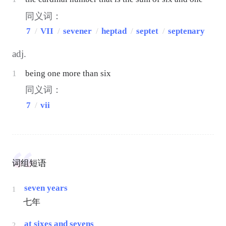
同义词：
7
/
VII
/
sevener
/
heptad
/
septet
/
septenary
adj.
1
being one more than six
同义词：
7
/
vii
词组短语
seven years
1
七年
at sixes and sevens
2