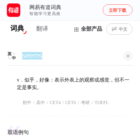
网易有道词典
立即下载
智能学习更高效
词典
翻译
全部产品
中文
英
中
v．似乎，好像：表示外表上的观察或感觉，但不一
定是事实。
初中
/
高中
/
CET4
/
CET6
/
考研
/
TOEFL
双语例句