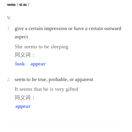
seem
/ si:m /
v.
1
give a certain impression or have a certain outward
aspect
She seems to be sleeping
同义词：
look
/
appear
2
seem to be true, probable, or apparent
It seems that he is very gifted
同义词：
appear