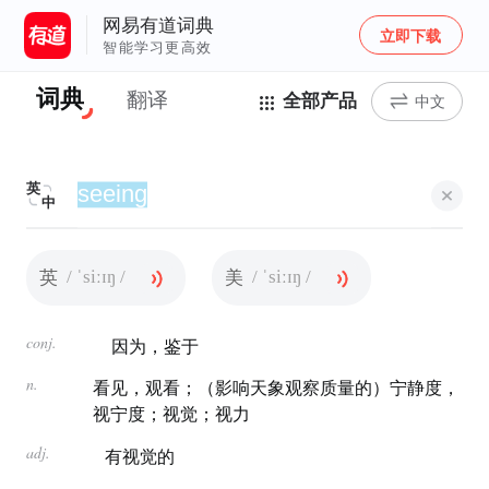
网易有道词典
立即下载
智能学习更高效
词典
翻译
全部产品
中文
英
中
/ ˈsiːɪŋ /
/ ˈsiːɪŋ /
英
美
conj.
因为，鉴于
n.
看见，观看；（影响天象观察质量的）宁静度，
视宁度；视觉；视力
adj.
有视觉的