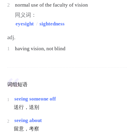
2
normal use of the faculty of vision
同义词：
eyesight
/
sightedness
adj.
1
having vision, not blind
词组短语
seeing someone off
1
送行，送别
seeing about
2
留意，考察