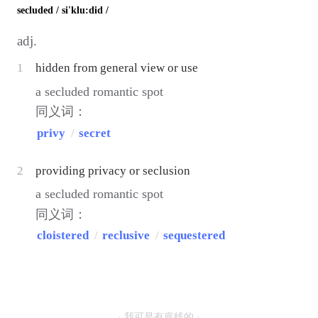
secluded
/ si'klu:did /
adj.
1
hidden from general view or use
a secluded romantic spot
同义词：
privy
/
secret
2
providing privacy or seclusion
a secluded romantic spot
同义词：
cloistered
/
reclusive
/
sequestered
· 我可是有底线的 ·