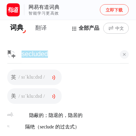
网易有道词典
立即下载
智能学习更高效
词典
翻译
全部产品
中文
英
中
/ sɪˈkluːdɪd /
英
/ sɪˈkluːdɪd /
美
adj.
隐蔽的；隐退的，隐居的
v.
隔绝（seclude 的过去式）