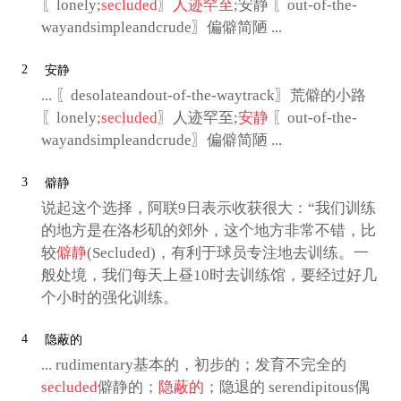
〖lonely;
secluded
〗
人迹罕至
;安静 〖out-of-the-
wayandsimpleandcrude〗偏僻简陋 ...
2
安静
... 〖desolateandout-of-the-waytrack〗荒僻的小路
〖lonely;
secluded
〗人迹罕至;
安静
〖out-of-the-
wayandsimpleandcrude〗偏僻简陋 ...
3
僻静
说起这个选择，阿联9日表示收获很大：“我们训练
的地方是在洛杉矶的郊外，这个地方非常不错，比
较
僻静
(Secluded)，有利于球员专注地去训练。一
般处境，我们每天上昼10时去训练馆，要经过好几
个小时的强化训练。
4
隐蔽的
... rudimentary基本的，初步的；发育不完全的
secluded
僻静的；
隐蔽的
；隐退的 serendipitous偶