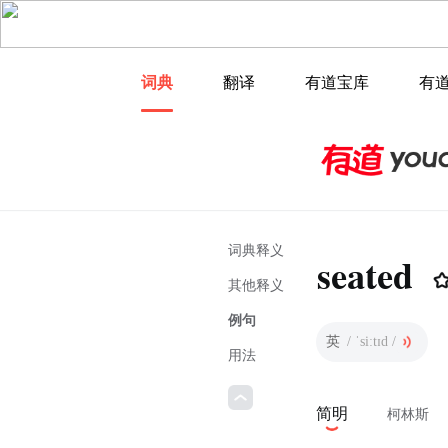
词典
翻译
有道宝库
有
词典释义
seated
其他释义
例句
英
/ ˈsiːtɪd /
用法
简明
柯林斯