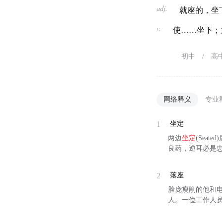
adj.
就座的，坐
v.
使……坐下；
初中
/
高
网络释义
专业
1
坐定
两边
坐定
(Sea
良药，逆耳必是
2
落座
脸庞瘦削的他和
人。一位工作人