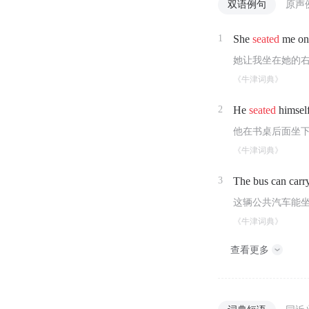
双语例句
原声
1
She
seated
me on 
她让我坐在她的
《牛津词典》
2
He
seated
himself
他在书桌后面坐
《牛津词典》
3
The bus can carr
这辆公共汽车能坐
《牛津词典》
查看更多