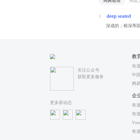
词典短语
同近
1
deep seated
深成的；根深蒂
教
有
关注公众号
中国
获取更多服务
网
企
更多新动态
有道
有
You
有