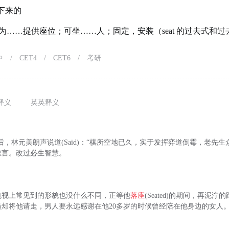
下来的
为……提供座位；可坐……人；固定，安装（seat 的过去式和过
中
/
CET4
/
CET6
/
考研
释义
英英释义
ted)后，林元美朗声说道(Said)：“棋所空地已久，实于发挥弈道倒霉，老
忠言。改过必生智慧。
电视上常见到的形貌也没什么不同，正等他
落座
(Seated)的期间，再泥
员却将他请走，男人要永远感谢在他20多岁的时候曾经陪在他身边的女人