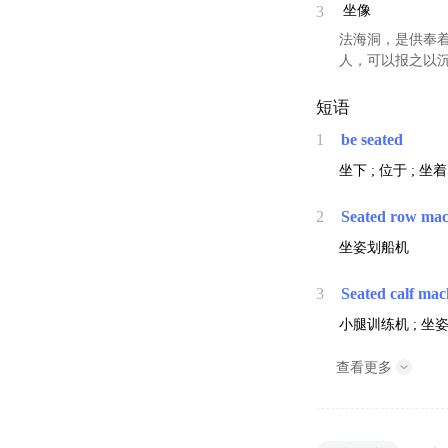
3
坐像
法海洞，是供奉
人，可以报之以沉
短语
1
be seated
坐下 ; 位于 ; 坐着
2
Seated row mac
坐姿划船机
3
Seated calf mac
小腿训练机 ; 坐
查看更多