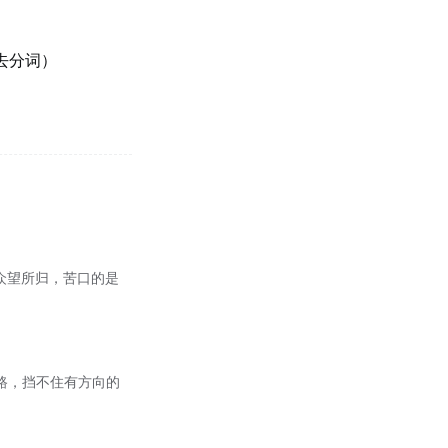
去分词）
先生众望所归，苦口的是
泞的路，挡不住有方向的
。