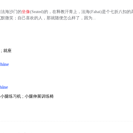
着法海沙门的
坐像
(Seated)的，在释教汗青上，法海(Fahai)是个七折八
默微笑；自己喜欢的人，那就随便怎么样了，因为...
 ; 就座
hine
hine
姿小腿练习机 ; 小腿伸展训练椅