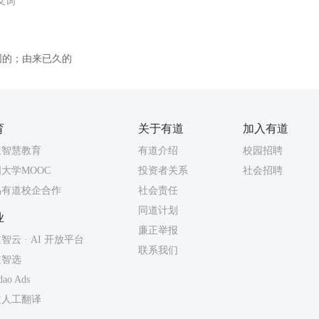
义词
固的；由来已久的
育
关于有道
加入有道
道智慧教育
有道介绍
校园招聘
大学MOOC
投资者关系
社会招聘
易有道校企合作
社会责任
同道计划
业
廉正举报
智云 · AI 开放平台
联系我们
道智选
dao Ads
道人工翻译