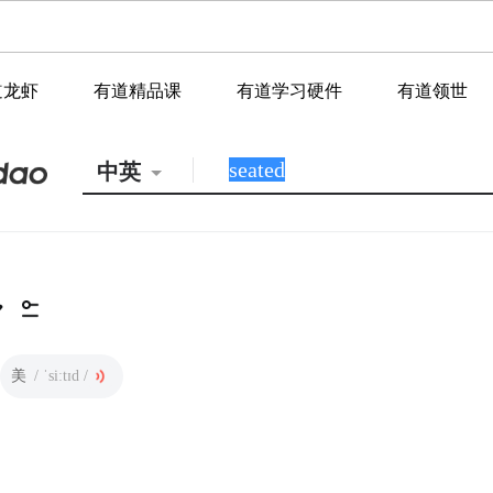
道龙虾
有道精品课
有道学习硬件
有道领世
中英
美
/ ˈsiːtɪd /