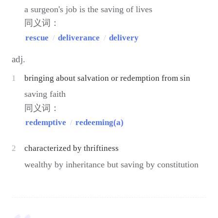
a surgeon's job is the saving of lives
同义词：
rescue
/
deliverance
/
delivery
adj.
1
bringing about salvation or redemption from sin
saving faith
同义词：
redemptive
/
redeeming(a)
2
characterized by thriftiness
wealthy by inheritance but saving by constitution