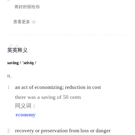
将好的留给你
查看更多
英英释义
saving
/ 'seiviŋ /
n.
1
an act of economizing; reduction in cost
there was a saving of 50 cents
同义词：
economy
2
recovery or preservation from loss or danger