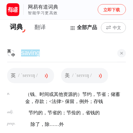
网易有道词典
立即下载
智能学习更高效
词典
翻译
全部产品
中文
英
中
/ ˈseɪvɪŋ /
/ ˈseɪvɪŋ /
英
美
n.
（钱、时间或其他资源的）节约，节省；储蓄
金，存款；<法律> 保留，例外；存钱
adj.
节约的，节省的；节俭的，省钱的
prep.
除了，除……外