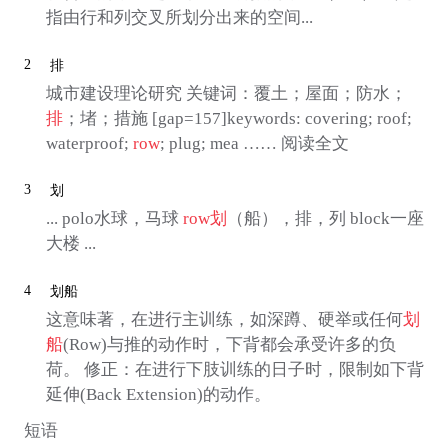
指由行和列交叉所划分出来的空间...
2
排
城市建设理论研究 关键词：覆土；屋面；防水；
排
；堵；措施 [gap=157]keywords: covering; roof;
waterproof;
row
; plug; mea …… 阅读全文
3
划
... polo水球，马球
row
划
（船），排，列 block一座
大楼 ...
4
划船
这意味著，在进行主训练，如深蹲、硬举或任何
划
船
(Row)与推的动作时，下背都会承受许多的负
荷。 修正：在进行下肢训练的日子时，限制如下背
延伸(Back Extension)的动作。
短语