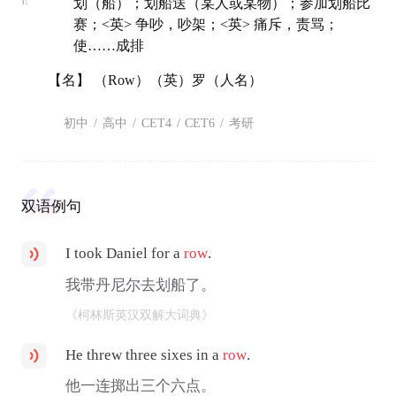
划（船）；划船送（某人或某物）；参加划船比
赛；<英> 争吵，吵架；<英> 痛斥，责骂；
使……成排
【名】 （Row）（英）罗（人名）
初中
/
高中
/
CET4
/
CET6
/
考研
双语例句
I took Daniel for a
row
.
我带丹尼尔去划船了。
《柯林斯英汉双解大词典》
He threw three sixes in a
row
.
他一连掷出三个六点。