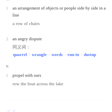
1
an arrangement of objects or people side by side in a
line
a row of chairs
2
an angry dispute
同义词：
quarrel
/
wrangle
/
words
/
run-in
/
dustup
v.
1
propel with oars
row the boat across the lake