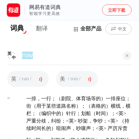
网易有道词典
立即下载
智能学习更高效
词典
翻译
全部产品
中文
英
中
/ rəʊ /
/ roʊ /
英
美
n.
一排，一行；（剧院、体育场等的）一排座位；
街（用于某些道路名称）；（表格的）横线，横
栏；（编织中的）针行；划船（时间）；<英>
严重分歧，纠纷；<英> 吵架，争吵；<英> （持
续时间长的）喧闹声，吵嚷声；<英> 严厉斥责
v.