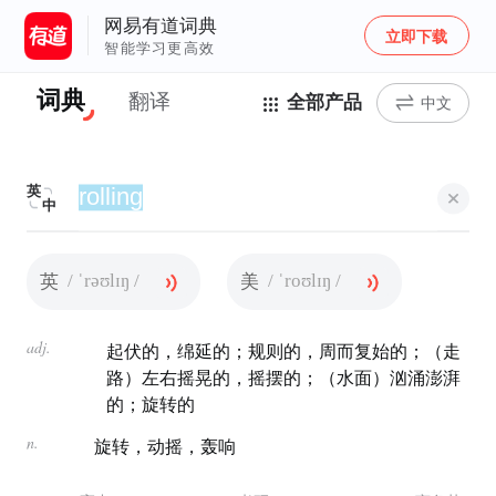
网易有道词典
立即下载
智能学习更高效
词典
翻译
全部产品
中文
英
中
/ ˈrəʊlɪŋ /
/ ˈroʊlɪŋ /
英
美
adj.
起伏的，绵延的；规则的，周而复始的；（走
路）左右摇晃的，摇摆的；（水面）汹涌澎湃
的；旋转的
n.
旋转，动摇，轰响