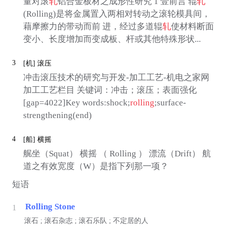
量对滚
轧
铝合金板材之成形性研究 1 壹前言 辊
轧
(Rolling)是将金属置入两相对转动之滚轮模具间，
藉摩擦力的带动而前 进，经过多道辊
轧
使材料断面
变小、长度增加而变成板、杆或其他特殊形状...
3
[机]
滚压
冲击滚压技术的研究与开发-加工工艺-机电之家网
加工工艺栏目 关键词：冲击；滚压；表面强化
[gap=4022]Key words:shock;
rolling
;surface-
strengthening(end)
4
[船]
横摇
艉坐（Squat） 横摇 （ Rolling ） 漂流（Drift） 航
道之有效宽度（W）是指下列那一项？
短语
Rolling Stone
1
滚石 ; 滚石杂志 ; 滚石乐队 ; 不定居的人