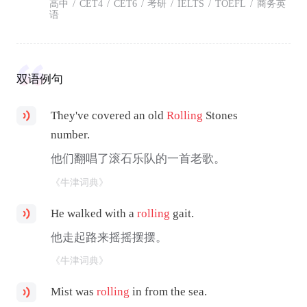
高中
/
CET4
/
CET6
/
考研
/
IELTS
/
TOEFL
/
商务英
语
双语例句
They've covered an old
Rolling
Stones
number.
他们翻唱了滚石乐队的一首老歌。
《牛津词典》
He walked with a
rolling
gait.
他走起路来摇摇摆摆。
《牛津词典》
Mist was
rolling
in from the sea.