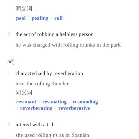
同义词：
peal
/
pealing
/
roll
2
the act of robbing a helpless person
he was charged with rolling drunks in the park
adj.
1
characterized by reverberation
hear the rolling thunder
同义词：
resonant
/
resonating
/
resounding
/
reverberating
/
reverberative
2
uttered with a trill
she used rolling r's as in Spanish