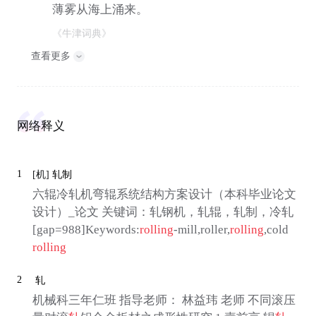
薄雾从海上涌来。
《牛津词典》
查看更多
网络释义
1
[机]
轧制
六辊冷轧机弯辊系统结构方案设计（本科毕业论文
设计）_论文 关键词：轧钢机，轧辊，轧制，冷轧
[gap=988]Keywords:
rolling
-mill,roller,
rolling
,cold
rolling
2
轧
机械科三年仁班 指导老师： 林益玮 老师 不同滚压