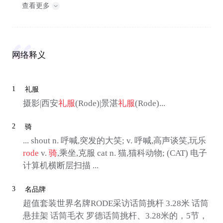
查看更多
网络释义
1
礼服
摄影|西安
礼服
(Rode)|景湛
礼服
(Rode)...
2
骑
... shout n. 呼喊,突发的大笑; v. 呼喊,高声谈笑,玩乐
rode
v.
骑
,乘坐,克服 cat n. 猫,猫科动物; (CAT) 电子
计算机横断层扫描 ...
3
名品牌
超值套装世界名牌RODE采访话筒挑杆 3.28米 话筒
悬挂架 话筒毛衣 罗德话筒挑杆、3.28米的，5节，