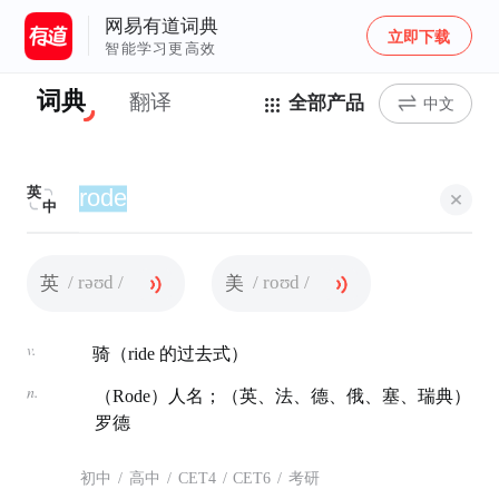
网易有道词典
立即下载
智能学习更高效
词典
翻译
全部产品
中文
英
中
/ rəʊd /
/ roʊd /
英
美
v.
骑（ride 的过去式）
n.
（Rode）人名；（英、法、德、俄、塞、瑞典）
罗德
初中
/
高中
/
CET4
/
CET6
/
考研