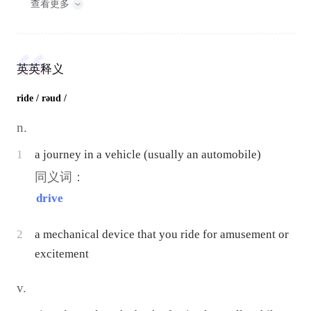
查看更多
英英释义
ride
/ rəud /
n.
1
a journey in a vehicle (usually an automobile)
同义词：
drive
2
a mechanical device that you ride for amusement or
excitement
v.