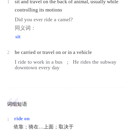
1
sit and travel on the back of animal, usually while
controlling its motions
Did you ever ride a camel?
同义词：
sit
2
be carried or travel on or in a vehicle
I ride to work in a bus ;
He rides the subway
downtown every day
词组短语
ride on
1
依靠；骑在…上面；取决于