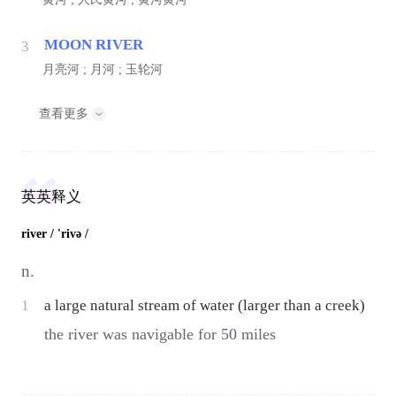
MOON RIVER
3
月亮河 ; 月河 ; 玉轮河
查看更多
英英释义
river
/ 'rivə /
n.
1
a large natural stream of water (larger than a creek)
the river was navigable for 50 miles