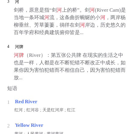
3
河
剑桥，原意是指“剑
河
上的桥”。剑
河
(River Cam)是
当地一条环城
河
流，这条曲折蜿蜒的小
河
，两岸杨
柳垂丝、芳草萋萋，徜徉在剑
河
岸边，历史悠久的
百年学府和经典建筑俯仰皆是...
4
河牌
河牌
（River）：第五张公共牌 在现实的生活之中
也是一样，人都是在不断犯错不断改正中成长，如
果你因为害怕犯错而不相信自己，因为害怕犯错而
放...
短语
Red River
1
红河 ; 红河谷 ; 天是红河岸 ; 红江
Yellow River
2
黄河 ; 人民黄河 ; 黄河黄河