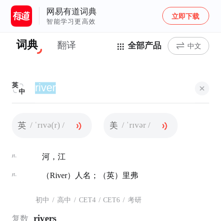
网易有道词典
立即下载
智能学习更高效
词典
翻译
全部产品
中文
英
中
/ ˈrɪvə(r) /
/ ˈrɪvər /
英
美
n.
河，江
n.
（River）人名；（英）里弗
初中
/
高中
/
CET4
/
CET6
/
考研
rivers
复数