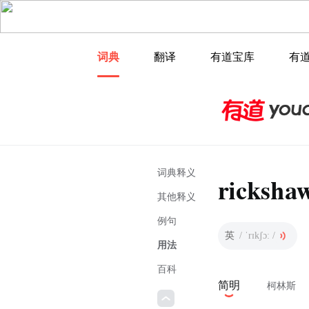
词典
翻译
有道宝库
有
词典释义
ricksha
其他释义
例句
英
/ ˈrɪkʃɔː /
用法
百科
简明
柯林斯