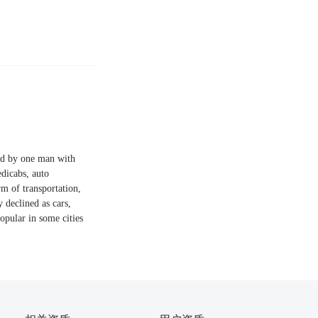
led by one man with
edicabs, auto
rm of transportation,
 declined as cars,
opular in some cities