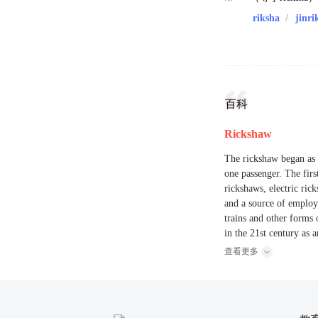
riksha
/
jinri
百科
Rickshaw
The rickshaw began as 
one passenger. The firs
rickshaws, electric ric
and a source of employm
trains and other forms
in the 21st century as a
查看更多