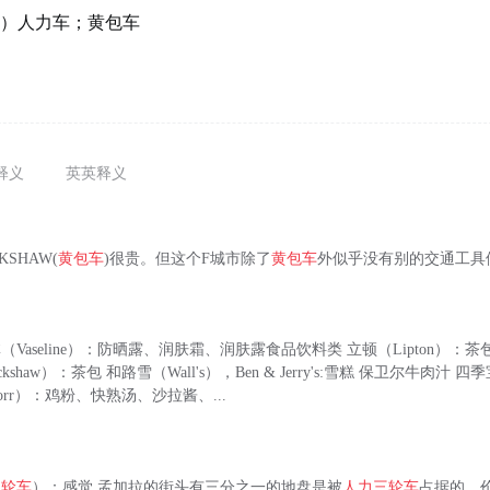
sha）人力车；黄包车
释义
英英释义
SHAW(
黄包车
)很贵。但这个F城市除了
黄包车
外似乎没有别的交通工具
林（Vaseline）：防晒露、润肤霜、润肤露食品饮料类 立顿（Lipton）
ckshaw）：茶包 和路雪（Wall's），Ben & Jerry's:雪糕 保卫尔牛肉汁 
orr）：鸡粉、快熟汤、沙拉酱、...
三轮车
）：感觉 孟加拉的街头有三分之一的地盘是被
人力三轮车
占据的，