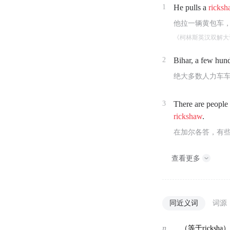
1
He pulls a
ricks
他拉一辆黄包车
《柯林斯英汉双解大
2
Bihar, a few hund
绝大多数人力车
3
There are people 
rickshaw
.
在加尔各答，有
查看更多
同近义词
词源
n.
（等于ricks