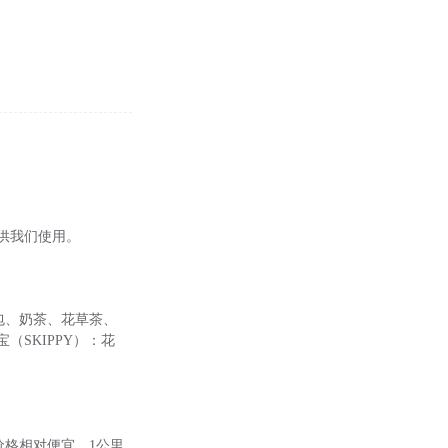
供我们使用。
：茶包、奶茶、花草茶、
四季宝（SKIPPY）：花
价格相对便宜，1公里