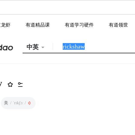
道龙虾
有道精品课
有道学习硬件
有道领世
中英
w
美
/ ˈrɪkʃɔː /