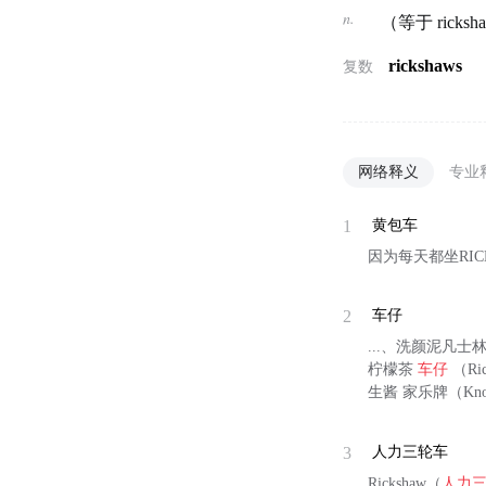
n.
（等于 rick
rickshaws
复数
网络释义
专业
1
黄包车
因为每天都坐RICK
2
车仔
...、洗颜泥凡士
柠檬茶
车仔
（Ri
生酱 家乐牌（Kn
3
人力三轮车
Rickshaw（
人力