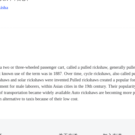
kisha
a two or three-wheeled passenger cart, called a pulled rickshaw, generally pul
t known use of the term was in 1887. Over time, cycle rickshaws, also called p
kshaws and solar rickshaws were invented.Pulled rickshaws created a popular fo
ent for male laborers, within Asian cities in the 19th century. Their popularity
 of transportation became widely available.Auto rickshaws are becoming more p
n alternative to taxis because of their low cost.