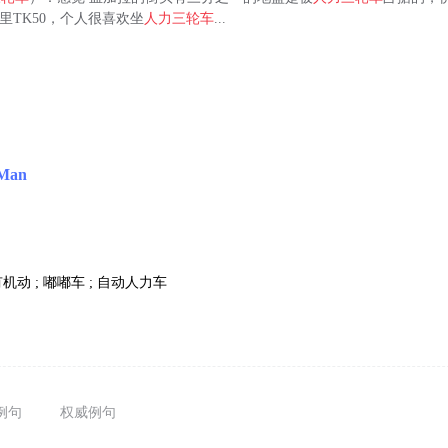
5公里TK50，个人很喜欢坐
人力三轮车
...
 Man
动 ; 嘟嘟车 ; 自动人力车
例句
权威例句