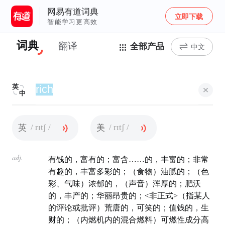
网易有道词典
立即下载
智能学习更高效
词典
翻译
全部产品
中文
英
中
/ rɪtʃ /
/ rɪtʃ /
英
美
adj.
有钱的，富有的；富含……的，丰富的；非常
有趣的，丰富多彩的；（食物）油腻的；（色
彩、气味）浓郁的，（声音）浑厚的；肥沃
的，丰产的；华丽昂贵的；<非正式>（指某人
的评论或批评）荒唐的，可笑的；值钱的，生
财的；（内燃机内的混合燃料）可燃性成分高