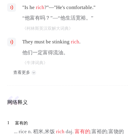
"Is he
rich
?"—"He's comfortable."
“他富有吗？”—“他生活宽裕。”
《柯林斯英汉双解大词典》
They must be stinking
rich
.
他们一定富得流油。
《牛津词典》
查看更多
网络释义
1
富有的
... rice n. 稻米,米饭
rich
daj.
富有的
;富裕的;富饶的