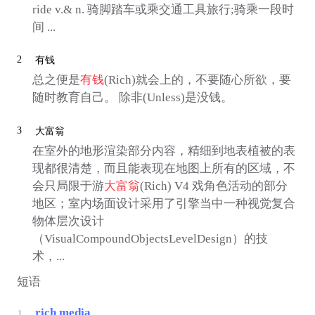
ride v.& n. 骑脚踏车或乘交通工具旅行;骑乘一段时
间 ...
2
有钱
总之便是
有钱
(Rich)就会上的，不要随心所欲，要
随时教育自己。 除非(Unless)是没钱。
3
大富翁
在室外的地形渲染部分内容，精细到地表植被的表
现都很清楚，而且能表现在地图上所有的区域，不
会只局限于游
大富翁
(Rich) V4 戏角色活动的部分
地区；室内场面设计采用了引擎当中一种视觉复合
物体层次设计
（VisualCompoundObjectsLevelDesign）的技
术，...
短语
rich media
1