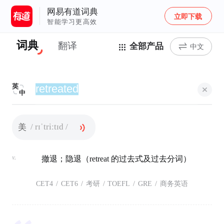
网易有道词典
立即下载
智能学习更高效
词典
翻译
全部产品
中文
英
中
/ rɪˈtriːtɪd /
美
v.
撤退；隐退（retreat 的过去式及过去分词）
CET4
/
CET6
/
考研
/
TOEFL
/
GRE
/
商务英语