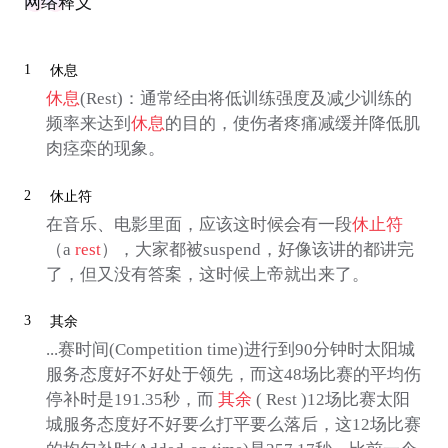
网络释义
1
休息
休息
(Rest)：通常经由将低训练强度及减少训练的
频率来达到
休息
的目的，使伤者疼痛减缓并降低肌
肉痉栾的现象。
2
休止符
在音乐、电影里面，应该这时候会有一段
休止符
（a
rest
），大家都被suspend，好像该讲的都讲完
了，但又没有答案，这时候上帝就出来了。
3
其余
...赛时间(Competition time)进行到90分钟时太阳城
服务态度好不好处于领先，而这48场比赛的平均伤
停补时是191.35秒，而
其余
( Rest )12场比赛太阳
城服务态度好不好要么打平要么落后，这12场比赛