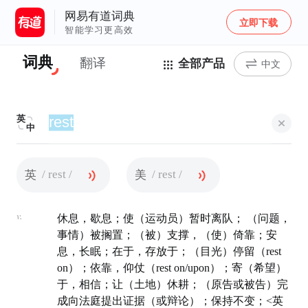
网易有道词典
立即下载
智能学习更高效
词典
翻译
全部产品
中文
英
中
/ rest /
/ rest /
英
美
v.
休息，歇息；使（运动员）暂时离队； （问题，
事情）被搁置；（被）支撑，（使）倚靠；安
息，长眠；在于，存放于；（目光）停留（rest
on）；依靠，仰仗（rest on/upon）；寄（希望）
于，相信；让（土地）休耕；（原告或被告）完
成向法庭提出证据（或辩论）；保持不变；<英