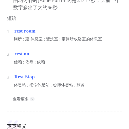
的均匀补时(Added-on time)是257.17秒，比前一个
数字多出了大约66秒...
短语
rest room
1
厕所 ;
建
休息室 ; 盥洗室 ; 带厕所或浴室的休息室
rest on
2
信赖 ; 依靠 ; 依赖
Rest Stop
3
休息站 ; 绝命休息站 ; 恐怖休息站 ; 旅舍
查看更多
英英释义