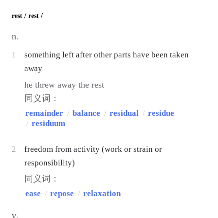
rest
/ rest /
n.
1
something left after other parts have been taken
away
he threw away the rest
同义词：
remainder
/
balance
/
residual
/
residue
/
residuum
2
freedom from activity (work or strain or
responsibility)
同义词：
ease
/
repose
/
relaxation
v.