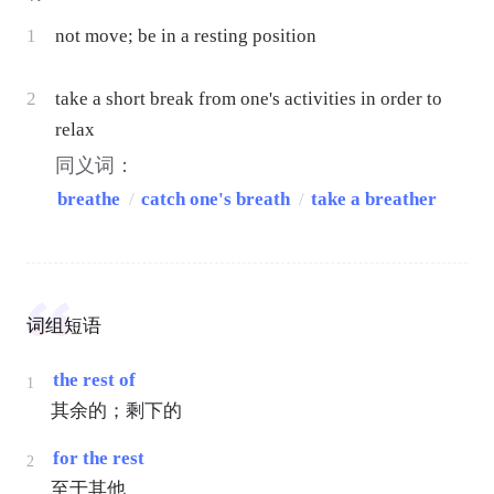
1
not move; be in a resting position
2
take a short break from one's activities in order to
relax
同义词：
breathe
/
catch one's breath
/
take a breather
词组短语
the rest of
1
其余的；剩下的
for the rest
2
至于其他