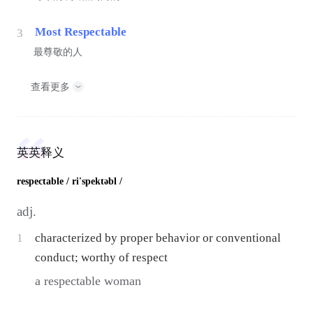
Most Respectable
3
最尊敬的人
查看更多
英英释义
respectable
/ ri'spektəbl /
adj.
1
characterized by proper behavior or conventional
conduct; worthy of respect
a respectable woman