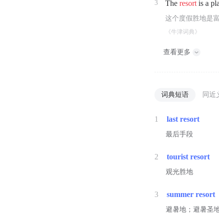
3
The
resort
is a pl
这个度假胜地是
《牛津词典》
查看更多
词典短语
同近
1
last resort
最后手段
2
tourist resort
观光胜地
3
summer resort
避暑地；避暑圣