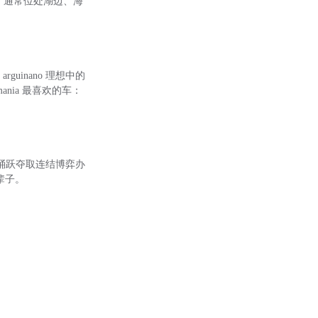
业；通常位处湖边、海
arguinano 理想中的
mania 最喜欢的车：
县踊跃夺取连结博弈办
辈子。