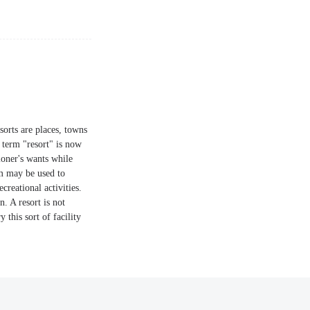
esorts are places, towns
 term "resort" is now
ioner's wants while
rm may be used to
creational activities.
n. A resort is not
this sort of facility