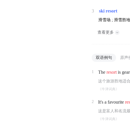
3
ski resort
滑雪场 ; 滑雪胜地
查看更多
双语例句
原声
1
The
resort
is gear
这个旅游胜地适
《牛津词典》
2
It's a favourite
re
这是富人和名流
《牛津词典》