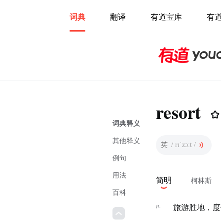
词典
翻译
有道宝库
有
resort
词典释义
其他释义
英
/ rɪˈzɔːt /
例句
用法
简明
柯林斯
百科
n.
旅游胜地，度