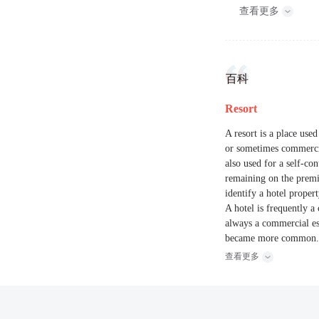
查看更多
百科
Resort
A resort is a place used
or sometimes commercia
also used for a self-co
remaining on the premi
identify a hotel proper
A hotel is frequently a
always a commercial est
became more common
查看更多