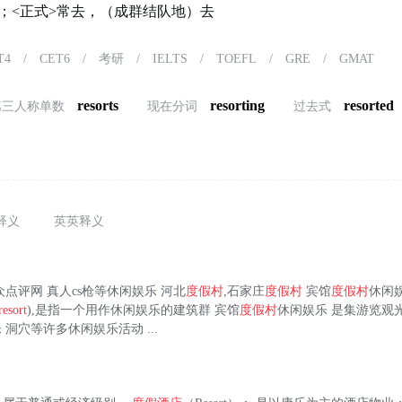
；<正式>常去，（成群结队地）去
T4
/
CET6
/
考研
/
IELTS
/
TOEFL
/
GRE
/
GMAT
resorts
resorting
resorted
第三人称单数
现在分词
过去式
释义
英英释义
大众点评网 真人cs枪等休闲娱乐 河北
度假村
,石家庄
度假村
宾馆
度假村
休闲
resort
),是指一个用作休闲娱乐的建筑群 宾馆
度假村
休闲娱乐 是集游览观光
 洞穴等许多休闲娱乐活动 ...