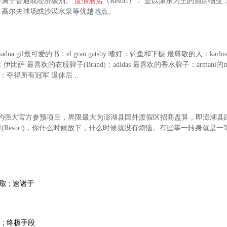
多属于普通或经济级别。
度假酒店
（Resort）： 是以康乐为主的酒店物
、高尔夫球场或沙漠水泉等优越地点。
adna gil最可爱的书：el gran gatsby 嗜好：钓鱼和下橱 最尊敬的人：karlos 
rt)：伊比萨 最喜欢的衣服牌子(Brand)：adidas 最喜欢的香水牌子：armani的
：夺得所有冠军 退休后...
igned)的强大官方参预项目，界限最大为澎湖县国外渡假区招商盘算，即澎湖
村
(Resort)，你什么时候放下，什么时候就没有烦恼。有些事一转身就是一
采取 ; 速诸于
 ; 终极手段