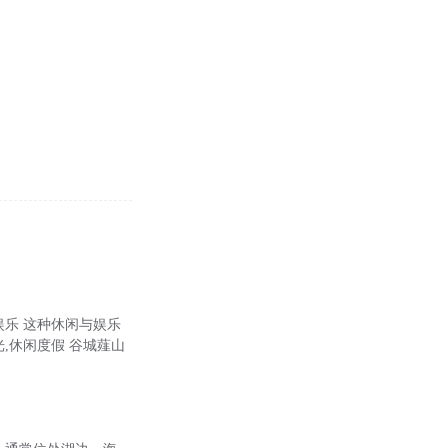
娱乐 这种休闲与娱乐
,休闲度假 谷城薤山