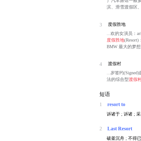
）汽车旅馆一般
滨、滑雪渡假区
3
度假胜地
...欢的女演员：ari
度假胜地
(Reso
BMW 最大的梦想
4
渡假村
...岁签约(S
法的综合型
渡假
短语
1
resort to
诉诸于 ; 诉诸 ; 
2
Last Resort
破釜沉舟 ; 不得已