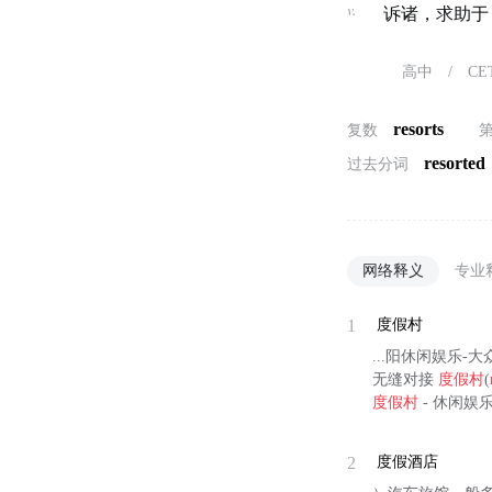
v.
诉诸，求助于
高中
/
CE
resorts
复数
resorted
过去分词
网络释义
专业
1
度假村
...阳休闲娱乐-
无缝对接
度假村
(
度假村
- 休闲娱乐
2
度假酒店