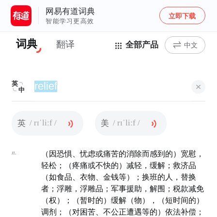
网易有道词典
立即下载
智能学习更高效
词典
翻译
全部产品
中文
英
中
/ rɪˈliːf /
/ rɪˈliːf /
英
美
n.
（因恐惧、忧虑或痛苦的消除而感到的）宽慰，
轻松；（疼痛或不快的）减轻，缓解；救济品
（如食品、衣物、金钱等）；换班的人，替换
者；浮雕，浮雕品；军事援助，解围；税款减免
（权）；（暂时的）缓解（物），（短时间的）
调剂；（对困苦、不公正遭遇等的）依法补偿；