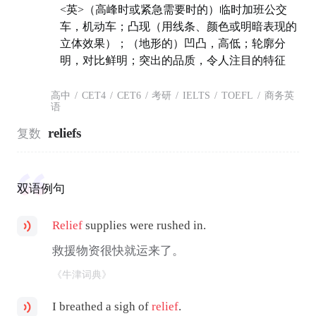
<英>（高峰时或紧急需要时的）临时加班公交
车，机动车；凸现（用线条、颜色或明暗表现的
立体效果）；（地形的）凹凸，高低；轮廓分
明，对比鲜明；突出的品质，令人注目的特征
高中
/
CET4
/
CET6
/
考研
/
IELTS
/
TOEFL
/
商务英
语
reliefs
复数
双语例句
Relief
supplies were rushed in.
救援物资很快就运来了。
《牛津词典》
I breathed a sigh of
relief
.