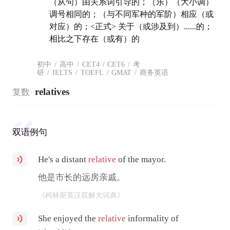
（从句）由关系词引导的；（乐）（大小调）
调号相同的；（与不同军种的军阶）相应（或
对应）的；<正式> 关于（或涉及到）......的；
相比之下存在（或有）的
初中
/
高中
/
CET4
/
CET6
/
考
研
/
IELTS
/
TOEFL
/
GMAT
/
商务英语
relatives
复数
双语例句
He's a distant
relative
of the mayor.
他是市长的远房亲戚。
《柯林斯英汉双解大词典》
She enjoyed the
relative
informality of