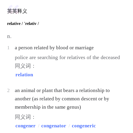
英英释义
relative
/ 'relətiv /
n.
1
a person related by blood or marriage
police are searching for relatives of the deceased
同义词：
relation
2
an animal or plant that bears a relationship to
another (as related by common descent or by
membership in the same genus)
同义词：
congener
/
congenator
/
congeneric