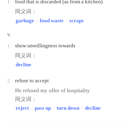
1
food that is discarded (as from a kitchen)
同义词：
garbage
/
food waste
/
scraps
v.
1
show unwillingness towards
同义词：
decline
2
refuse to accept
He refused my offer of hospitality
同义词：
reject
/
pass up
/
turn down
/
decline