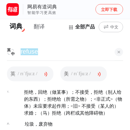
网易有道词典
立即下载
智能学习更高效
词典
翻译
全部产品
中文
英
中
/ rɪˈfjuːz /
/ rɪˈfjuːz /
英
美
v.
拒绝，回绝（做某事）；不接受，拒绝（别人给
的东西）；拒绝给（所需之物）；<非正式>（物
体）未应要求起作用；<旧> 不接受（某人的）
求婚；（马）拒绝（跨栏或其他障碍物）
n.
垃圾，废弃物