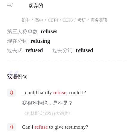
adj.
废弃的
初中
/
高中
/
CET4
/
CET6
/
考研
/
商务英语
refuses
第三人称单数
refusing
现在分词
refused
refused
过去式
过去分词
双语例句
I could hardly
refuse
, could I?
我很难拒绝，是不是？
《柯林斯英汉双解大词典》
Can I
refuse
to give testimony?