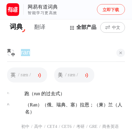
网易有道词典
立即下载
智能学习更高效
词典
翻译
全部产品
中文
英
中
/ ræn /
/ ræn /
英
美
v.
跑（run 的过去式）
n.
（Ran）（俄、瑞典、塞）拉恩；（柬）兰（人
名）
初中
/
高中
/
CET4
/
CET6
/
考研
/
GRE
/
商务英语