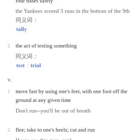
four bases safely
the Yankees scored 3 runs in the bottom of the 9th
同义词：
tally
2
the act of testing something
同义词：
test
/
trial
v.
1
move fast by using one's feet, with one foot off the
ground at any given time
Don't run--you'll be out of breath
2
flee; take to one's heels; cut and run