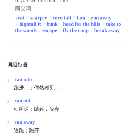
If you see this man, run!
同义词：
scat
/
scarper
/
turn tail
/
lam
/
run away
/
hightail it
/
bunk
/
head for the hills
/
take to
the woods
/
escape
/
fly the coop
/
break away
词组短语
ran into
1
跑进…；偶然碰见…
ran out
2
v. 耗尽；抛弃，放弃
ran away
3
逃跑；跑开