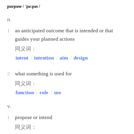
purpose
/ 'pə:pəs /
n.
1
an anticipated outcome that is intended or that
guides your planned actions
同义词：
intent
/
intention
/
aim
/
design
2
what something is used for
同义词：
function
/
role
/
use
v.
1
propose or intend
同义词：