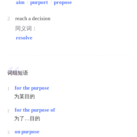
aim
/
purport
/
propose
2
reach a decision
同义词：
resolve
词组短语
for the purpose
1
为某目的
for the purpose of
2
为了…目的
on purpose
3