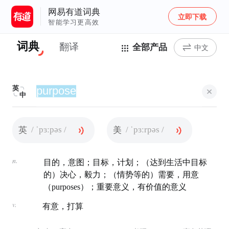
网易有道词典
立即下载
智能学习更高效
词典
翻译
全部产品
中文
英
中
/ ˈpɜːpəs /
/ ˈpɜːrpəs /
英
美
n.
目的，意图；目标，计划；（达到生活中目标
的）决心，毅力；（情势等的）需要，用意
（purposes）；重要意义，有价值的意义
v.
有意，打算