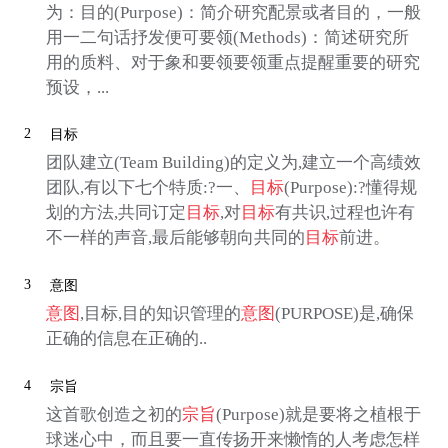
为：目的(Purpose)：简介研究配景或者目的，一般
用一二句话抒发便可要领(Methods)：简述研究所
用的质料、对于象和要领要领重点提醒重要的研究
预设，...
2
目标
团队建立(Team Building)的定义为,建立一个高绩效
团队,有以下七个特质:?一、
目标
(Purpose):?懂得规
划的方法,共同订定
目标
,对
目标
有共识,过程也许有
不一样的声音,最后能够朝向共同的
目标
前进。
3
意图
意图
,目标,目的知识管理的
意图
(PURPOSE)是,确保
正确的信息在正确的..
4
宗旨
这首歌创造之初的
宗旨
(Purpose)就是要将之植根于
球迷心中，而且要一直传扬开来懒惰的人考虑怎样