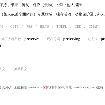
保持，维持；腌制，保存（食物）；禁止他人捕猎
（某人或某个团体的）专属领域，独有活动；动物保护区，外人
T4
/
CET6
/
考研
/
IELTS
/
TOEFL
/
GRE
/
GMAT
preserves
preserving
pr
第三人称单数
现在分词
过去式
d
释义
英英释义
 ad.一会儿,不久;现在,目前
preserve
v.
保护
,维持;保存,保藏 preside v.(at,over)主持 .