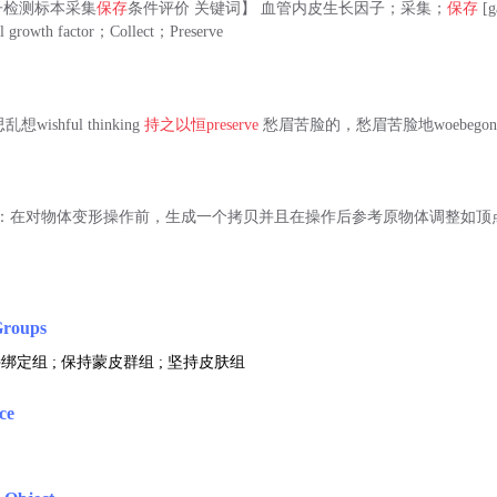
子检测标本采集
保存
条件评价 关键词】 血管内皮生长因子；采集；
保存
[g
ial growth factor；Collect；Preserve
wishful thinking
持之以恒
preserve
愁眉苦脸的，愁眉苦脸地woebegone 、m
：在对物体变形操作前，生成一个拷贝并且在操作后参考原物体调整如顶
Groups
持绑定组 ; 保持蒙皮群组 ; 坚持皮肤组
ce