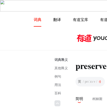
词典
翻译
有道宝库
有
词典释义
preserve
其他释义
例句
英
/ prɪˈzɜːv /
用法
百科
简明
柯林斯