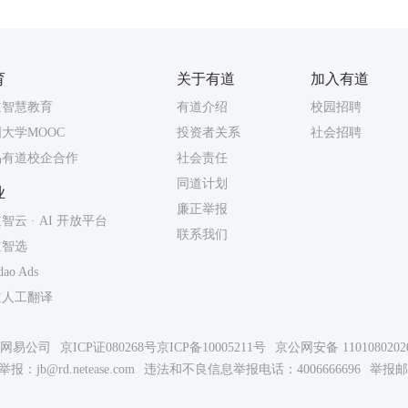
育
关于有道
加入有道
道智慧教育
有道介绍
校园招聘
大学MOOC
投资者关系
社会招聘
易有道校企合作
社会责任
同道计划
业
廉正举报
智云 · AI 开放平台
联系我们
道智选
dao Ads
道人工翻译
26网易公司
京ICP证080268号
京ICP备10005211号
京公网安备 1101080202
举报：
jb@rd.netease.com
违法和不良信息举报电话：4006666696
举报邮箱