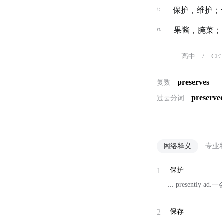
v.
保护，维护；
n.
果酱，腌菜；
高中
/
CE
preserves
复数
preserve
过去分词
网络释义
专业
1
保护
... presently
2
保存