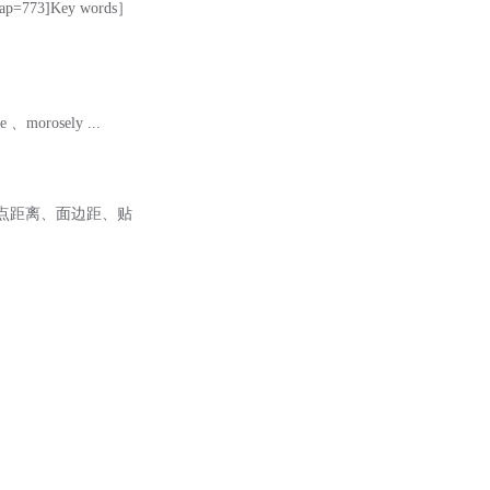
ap=773]Key words］
orosely ...
点距离、面边距、贴