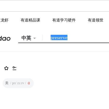
道龙虾
有道精品课
有道学习硬件
有道领世
中英
美
/ prɪˈzɜːrv /