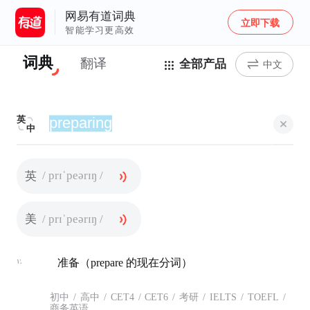
网易有道词典
立即下载
智能学习更高效
词典
翻译
全部产品
中文
英
中
/ prɪˈpeərɪŋ /
英
/ prɪˈpeərɪŋ /
美
v.
准备（prepare 的现在分词）
初中
/
高中
/
CET4
/
CET6
/
考研
/
IELTS
/
TOEFL
/
商务英语