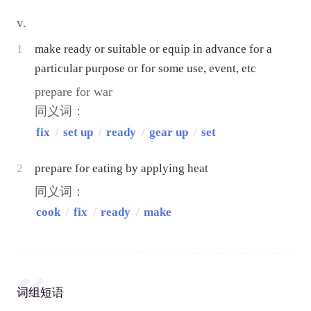
v.
1
make ready or suitable or equip in advance for a
particular purpose or for some use, event, etc
prepare for war
同义词：
fix
/
set up
/
ready
/
gear up
/
set
2
prepare for eating by applying heat
同义词：
cook
/
fix
/
ready
/
make
词组短语