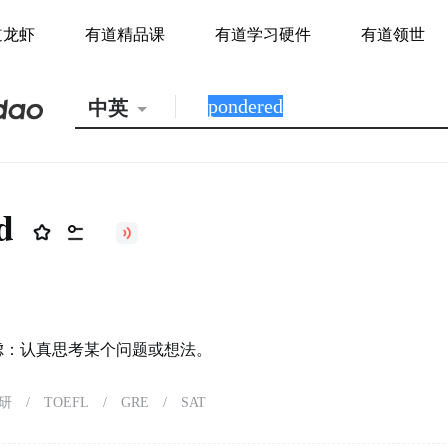
道龙虾
有道精品课
有道学习硬件
有道领世
中英
d
虑：认真思考某个问题或想法。
研
/
TOEFL
/
GRE
/
SAT