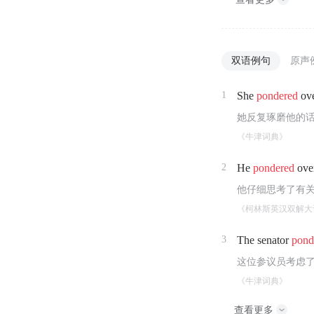
双语例句
原声
1
She
pondered
ove
她反复琢磨他的
《牛津词典》
2
He
pondered
over
他仔细思考了有
《柯林斯英汉双解大
3
The senator
pond
这位参议员考虑
《牛津词典》
查看更多