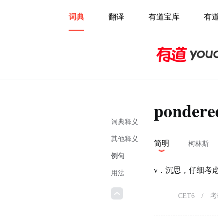
词典
翻译
有道宝库
有
pondere
词典释义
其他释义
简明
柯林斯
例句
v．沉思，仔细考
用法
CET6
/
考