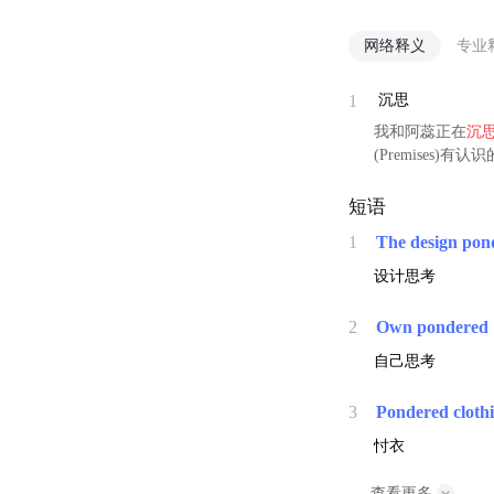
网络释义
专业
1
沉思
我和阿蕊正在
沉
(Premises)有认
短语
1
The design pon
设计思考
2
Own pondered
自己思考
3
Pondered cloth
忖衣
查看更多