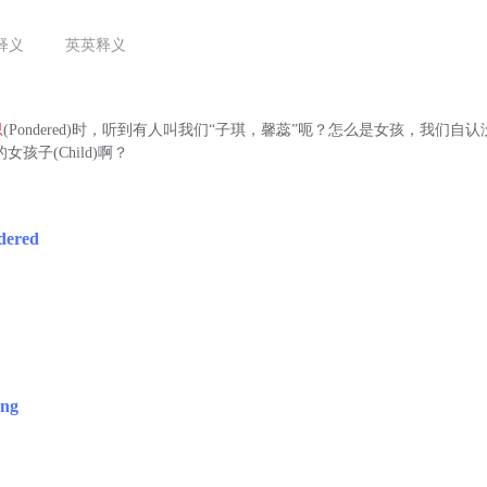
释义
英英释义
思
(Pondered)时，听到有人叫我们“子琪，馨蕊”呃？怎么是女孩，我们自
识的女孩子(Child)啊？
dered
ing